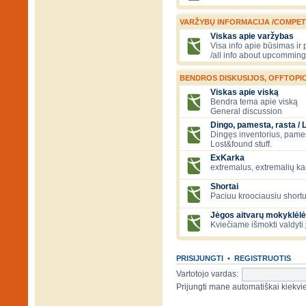
VARŽYBŲ INFORMACIJA /COMPET
Viskas apie varžybas
Visa info apie būsimas ir
/all info about upcomming
BENDROS DISKUSIJOS, OFFTOPIC
Viskas apie viską
Bendra tema apie viską
General discussion
Dingo, pamesta, rasta / 
Dingęs inventorius, pamesti
Lost&found stuff.
ExKarka
extremalus, extremalių k
Shortai
Paciuu kroociausiu shortu 
Jėgos aitvarų mokyklėlė
Kviečiame išmokti valdyti 
PRISIJUNGTI
•
REGISTRUOTIS
Vartotojo vardas:
Prijungti mane automatiškai kiek