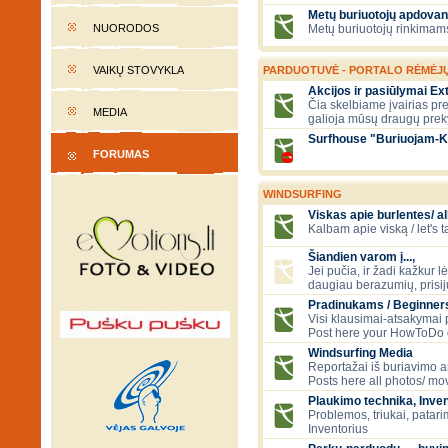
Metų buriuotojų apdovan
NUORODOS
Metų buriuotojų rinkimams
VAIKŲ STOVYKLA
PARDUOTUVĖ - PORTALO RĖMĖJ
Akcijos ir pasiūlymai E
Čia skelbiame įvairias pre
MEDIA
galioja mūsų draugų prek
Surfhouse "Buriuojam-K
FORUMAS
WINDSURFING
Viskas apie burlentes/ al
Kalbam apie viską / let's 
Šiandien varom į...,
Jei pučia, ir žadi kažkur lė
daugiau berazumių, prisi
Pradinukams / Beginners
Visi klausimai-atsakymai
Post here your HowToDo 
Windsurfing Media
Reportažai iš buriavimo ar
Posts here all photos/ mov
Plaukimo technika, Inven
Problemos, triukai, patari
Inventorius