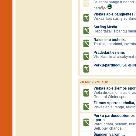
Jei radai bangą ir nenori ją
nerašyk
Viskas apie banglentes / 
Viskas, kas susiję su skr
Surfing Media
Reportažai iš bangų raidi
Raidinimo technika
Triukai, patarimai, invent
Pradedantiesiems
Visi klausimai atsakymai
Perku-parduodu SURFI
ŽIEMOS SPORTAS
Viskas apie žiemos spor
Vieta diskusijoms apie vi
General Winter sports
Žiemos sporto technika, 
Viskas apie įranga, raidini
Perku-parduodu ziemos s
sports
Parduodam, perkam, keic
Sell, buy, change..
Šiandien varom į...