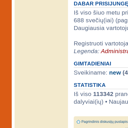
DABAR PRISIJUNG
Iš viso šiuo metu p
688 svečių(iai) (pa
Daugiausia vartotoj
Registruoti vartotoj
Legenda:
Administra
GIMTADIENIAI
Sveikiname:
new
(4
STATISTIKA
Iš viso
113342
prane
dalyviai(ių) • Nauja
Pagrindinis diskusijų puslapis