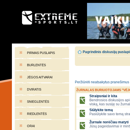
EXTREME-SPORTS.LT
Lietuvos extremalaus sporto portalas
Pagrindinis diskusijų puslap
PIRMAS PUSLAPIS
BURLENTĖS
JĖGOS AITVARAI
Peržiūrėti neatsakytus pranešimus
DVIRATIS
ŽURNALAS BURIUOTOJAMS "VĖJ
Straipsniai ir kita
Bendrosios diskusijos apie
SNIEGLENTĖS
viską, kas susiję su žurna
Siūlykite temą
RIEDLENTĖS
Pasiūlykite savo temą stra
Žurnale norėčiau matyti
ORAI
Jūsų pageidavimai ir mint