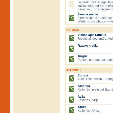
Jei kažkur yra sniego, tavo
kažkur lėkti, palik praneš
berazumių, prisijungsianč
Žiemos media
Žiemos sporto nuotraukos
Winter sports photos, vid
RATUKAI
Viskas apie ratukus
Riedučiai, riedlentės, ried
Ratukų media
Turgus
Perkam parduodam ratuk
KELIONĖS
Europa
Visos kelionės po Europą
Amerika
Kelionės į pietų bei šiau
Azija
Kelionės į Aziją
Afrika
Kelionės į Afriką