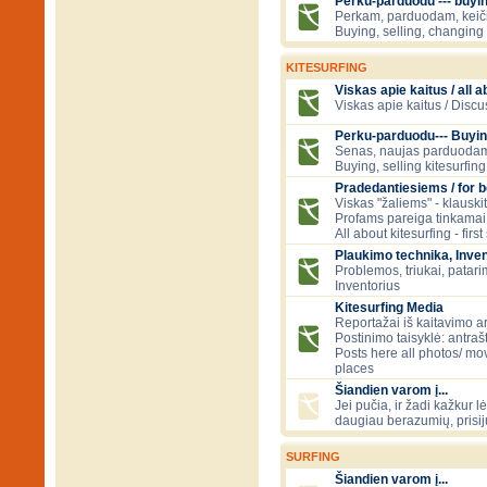
Perku-parduodu --- buying
Perkam, parduodam, kei
Buying, selling, changing 
KITESURFING
Viskas apie kaitus / all a
Viskas apie kaitus / Discu
Perku-parduodu--- Buyin
Senas, naujas parduodam
Buying, selling kitesurfing 
Pradedantiesiems / for 
Viskas "žaliems" - klauski
Profams pareiga tinkamai
All about kitesurfing - first
Plaukimo technika, Inven
Problemos, triukai, patari
Inventorius
Kitesurfing Media
Reportažai iš kaitavimo ar
Postinimo taisyklė: antraš
Posts here all photos/ mov
places
Šiandien varom į...
Jei pučia, ir žadi kažkur lė
daugiau berazumių, prisi
SURFING
Šiandien varom į...