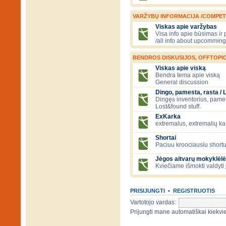
VARŽYBŲ INFORMACIJA /COMPET
Viskas apie varžybas
Visa info apie būsimas ir
/all info about upcomming
BENDROS DISKUSIJOS, OFFTOPIC
Viskas apie viską
Bendra tema apie viską
General discussion
Dingo, pamesta, rasta / 
Dingęs inventorius, pamesti
Lost&found stuff.
ExKarka
extremalus, extremalių k
Shortai
Paciuu kroociausiu shortu 
Jėgos aitvarų mokyklėlė
Kviečiame išmokti valdyti 
PRISIJUNGTI
•
REGISTRUOTIS
Vartotojo vardas:
Prijungti mane automatiškai kiek