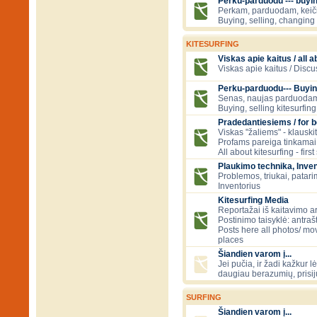
Perku-parduodu --- buying
Perkam, parduodam, kei
Buying, selling, changing 
KITESURFING
Viskas apie kaitus / all a
Viskas apie kaitus / Discu
Perku-parduodu--- Buyin
Senas, naujas parduodam
Buying, selling kitesurfing 
Pradedantiesiems / for 
Viskas "žaliems" - klauski
Profams pareiga tinkamai
All about kitesurfing - first
Plaukimo technika, Inven
Problemos, triukai, patari
Inventorius
Kitesurfing Media
Reportažai iš kaitavimo ar
Postinimo taisyklė: antraš
Posts here all photos/ mov
places
Šiandien varom į...
Jei pučia, ir žadi kažkur lė
daugiau berazumių, prisi
SURFING
Šiandien varom į...