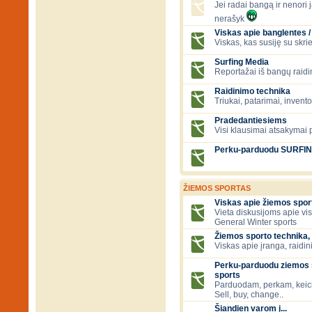
Jei radai bangą ir nenori ją
nerašyk
Viskas apie banglentes / 
Viskas, kas susiję su skr
Surfing Media
Reportažai iš bangų raidi
Raidinimo technika
Triukai, patarimai, invent
Pradedantiesiems
Visi klausimai atsakymai
Perku-parduodu SURFI
ŽIEMOS SPORTAS
Viskas apie žiemos spor
Vieta diskusijoms apie vi
General Winter sports
Žiemos sporto technika, 
Viskas apie įranga, raidini
Perku-parduodu ziemos s
sports
Parduodam, perkam, keic
Sell, buy, change..
Šiandien varom į...