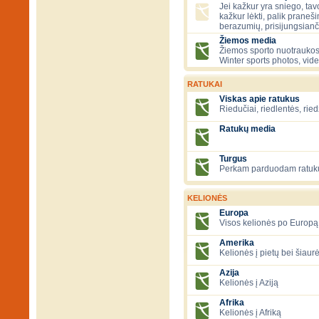
Jei kažkur yra sniego, tavo
kažkur lėkti, palik praneš
berazumių, prisijungsianč
Žiemos media
Žiemos sporto nuotraukos
Winter sports photos, vid
RATUKAI
Viskas apie ratukus
Riedučiai, riedlentės, ried
Ratukų media
Turgus
Perkam parduodam ratuk
KELIONĖS
Europa
Visos kelionės po Europą
Amerika
Kelionės į pietų bei šiau
Azija
Kelionės į Aziją
Afrika
Kelionės į Afriką