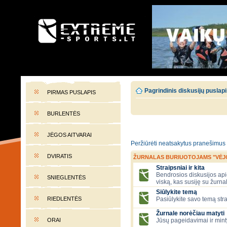
EXTREME-SPORTS.LT
Lietuvos extremalaus sporto portalas
Pagrindinis diskusijų puslap
PIRMAS PUSLAPIS
BURLENTĖS
JĖGOS AITVARAI
Peržiūrėti neatsakytus pranešimus
DVIRATIS
ŽURNALAS BURIUOTOJAMS "VĖJ
Straipsniai ir kita
Bendrosios diskusijos apie
SNIEGLENTĖS
viską, kas susiję su žurna
Siūlykite temą
RIEDLENTĖS
Pasiūlykite savo temą stra
Žurnale norėčiau matyti
ORAI
Jūsų pageidavimai ir mint