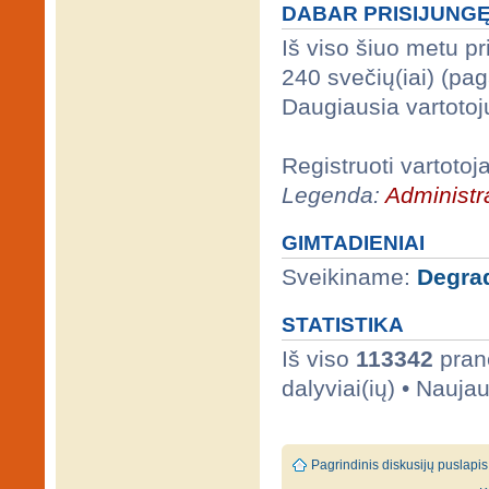
DABAR PRISIJUNG
Iš viso šiuo metu p
240 svečių(iai) (pa
Daugiausia vartotoj
Registruoti vartotoj
Legenda:
Administra
GIMTADIENIAI
Sveikiname:
Degra
STATISTIKA
Iš viso
113342
prane
dalyviai(ių) • Nauja
Pagrindinis diskusijų puslapis