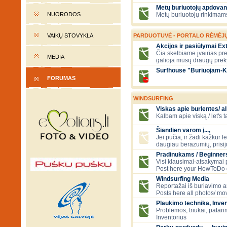
Metų buriuotojų apdovan
NUORODOS
Metų buriuotojų rinkimams
VAIKŲ STOVYKLA
PARDUOTUVĖ - PORTALO RĖMĖJ
Akcijos ir pasiūlymai E
Čia skelbiame įvairias pre
MEDIA
galioja mūsų draugų prek
Surfhouse "Buriuojam-K
FORUMAS
WINDSURFING
Viskas apie burlentes/ al
Kalbam apie viską / let's 
Šiandien varom į...,
Jei pučia, ir žadi kažkur lė
daugiau berazumių, prisi
Pradinukams / Beginners
Visi klausimai-atsakymai
Post here your HowToDo 
Windsurfing Media
Reportažai iš buriavimo ar
Posts here all photos/ mov
Plaukimo technika, Inven
Problemos, triukai, patari
Inventorius