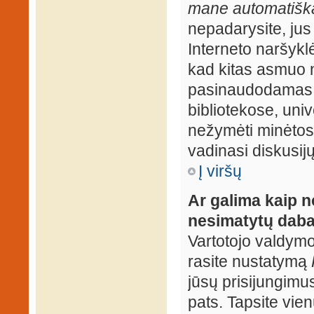
mane automatiška
nepadarysite, jus
Interneto naršyk
kad kitas asmuo n
pasinaudodamas j
bibliotekose, univ
nežymėti minėtos
vadinasi diskusij
Į viršų
Ar galima kaip n
nesimatytų daba
Vartotojo valdymo 
rasite nustatymą
jūsų prisijungimus
pats. Tapsite vien