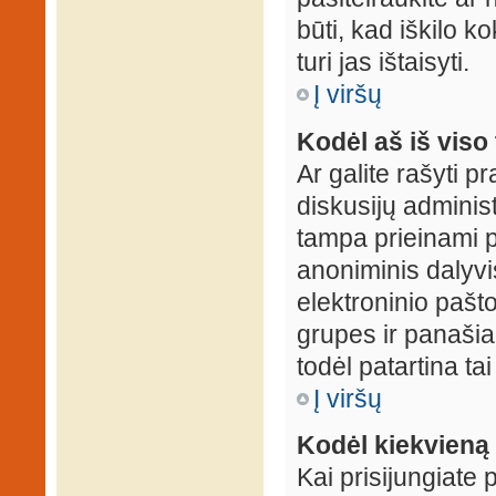
būti, kad iškilo k
turi jas ištaisyti.
Į viršų
Kodėl aš iš viso 
Ar galite rašyti 
diskusijų administ
tampa prieinami p
anoniminis dalyvis
elektroninio pašt
grupes ir panašiai
todėl patartina tai
Į viršų
Kodėl kiekvieną k
Kai prisijungiate 