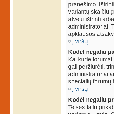
pranešimo. Ištrin
variantų skaičių 
atveju ištrinti ar
administratoriai.
apklausos atsakym
Į viršų
Kodėl negaliu pa
Kai kurie forumai 
gali peržiūrėti, tr
administratoriai a
specialių forumų t
Į viršų
Kodėl negaliu pri
Teisės failų prik