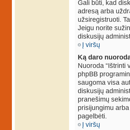
Gali būti, kad dis
adresą arba uždr
užsiregistruoti. Ta
Jeigu norite sužin
diskusijų administ
Į viršų
Ką daro nuoroda 
Nuoroda “Ištrinti 
phpBB programinė
saugoma visa auten
diskusijų administr
pranešimų sekimo 
prisijungimu arba
pagelbėti.
Į viršų