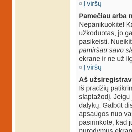
Į viršų
Pamečiau arba n
Nepanikuokite! K
užkoduotas, jo ga
pasikeisti. Nueiki
pamiršau savo sl
ekrane ir ne už ilg
Į viršų
Aš užsiregistrava
Iš pradžių patikrin
slaptažodį. Jeigu j
dalykų. Galbūt dis
apsaugos nuo vai
pasirinkote, kad j
nurodymus ekrane.