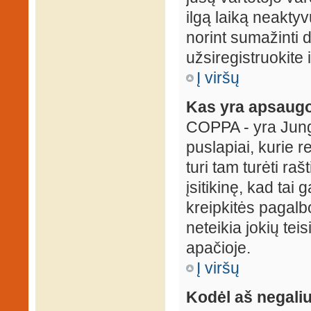
ilgą laiką neaktyv
norint sumažinti 
užsiregistruokite 
Į viršų
Kas yra apsaugo
COPPA - yra Jungti
puslapiai, kurie 
turi tam turėti ra
įsitikinę, kad tai
kreipkitės pagalb
neteikia jokių tei
apačioje.
Į viršų
Kodėl aš negaliu