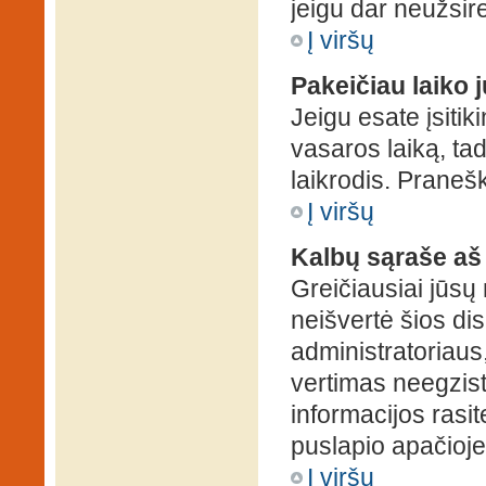
jeigu dar neužsire
Į viršų
Pakeičiau laiko j
Jeigu esate įsitiki
vasaros laiką, ta
laikrodis. Pranešk
Į viršų
Kalbų sąraše aš
Greičiausiai jūsų
neišvertė šios dis
administratoriaus,
vertimas neegzist
informacijos rasi
puslapio apačioje
Į viršų