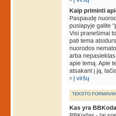
Kaip priminti ap
Paspaudę nuorodą
puslapyje galite "
Visi pranešimai t
pati tema atsidur
nuorodos nematote
arba nepasiektas 
apie temą. Apie te
atsakant į ją, tači
Į viršų
TEKSTO FORMAVIMA
Kas yra BBKod
BBKodas - tai sp