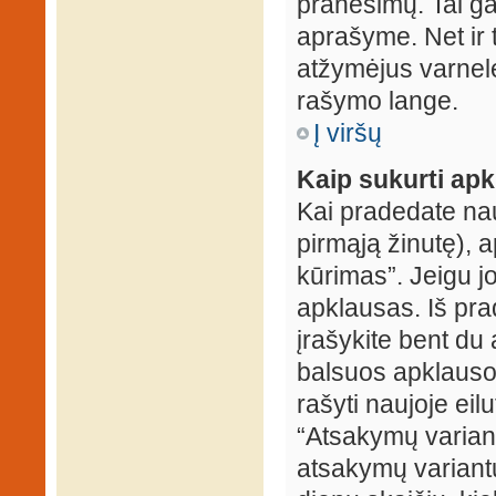
pranešimų. Tai ga
aprašyme. Net ir 
atžymėjus varnel
rašymo lange.
Į viršų
Kaip sukurti ap
Kai pradedate na
pirmąją žinutę), 
kūrimas”. Jeigu jo
apklausas. Iš pra
įrašykite bent du
balsuos apklausos
rašyti naujoje eil
“Atsakymų variantų
atsakymų variantų