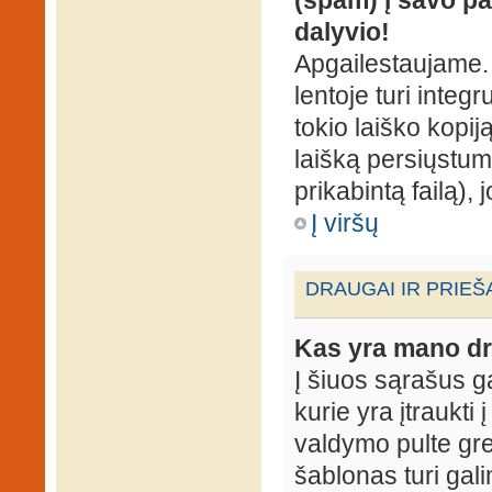
dalyvio!
Apgailestaujame. 
lentoje turi integ
tokio laiško kopij
laišką persiųstum
prikabintą failą),
Į viršų
DRAUGAI IR PRIEŠ
Kas yra mano dr
Į šiuos sąrašus gal
kurie yra įtraukti
valdymo pulte gr
šablonas turi gal