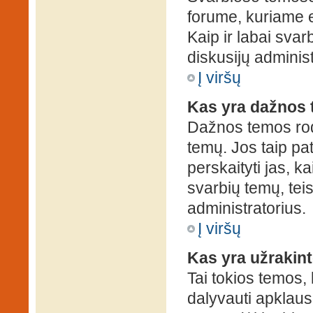
forume, kuriame 
Kaip ir labai sva
diskusijų administ
Į viršų
Kas yra dažnos
Dažnos temos rod
temų. Jos taip pa
perskaityti jas, ka
svarbių temų, tei
administratorius.
Į viršų
Kas yra užrakin
Tai tokios temos, 
dalyvauti apklauso