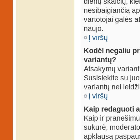
dienų skaičių, ki
nesibaigiančią apk
vartotojai galės a
naujo.
Į viršų
Kodėl negaliu p
variantų?
Atsakymų variantų
Susisiekite su ju
variantų nei leidž
Į viršų
Kaip redaguoti a
Kaip ir pranešimus
sukūrė, moderator
apklausą paspaus