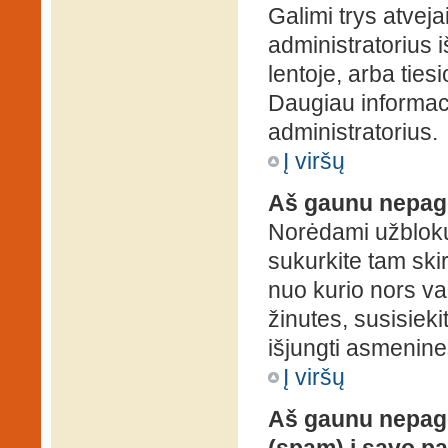
Galimi trys atveja
administratorius 
lentoje, arba ties
Daugiau informaci
administratorius.
Į viršų
Aš gaunu nepag
Norėdami užblokuo
sukurkite tam ski
nuo kurio nors va
žinutes, susisieki
išjungti asmenine
Į viršų
Aš gaunu nepage
(spam) į savo pa