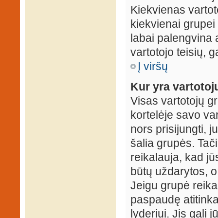
Kiekvienas vartot
kiekvienai grupei 
labai palengvina a
vartotojo teisių, g
Į viršų
Kur yra vartotojų
Visas vartotojų g
kortelėje savo var
nors prisijungti,
šalia grupės. Tač
reikalauja, kad jū
būtų uždarytos, o
Jeigu grupė reika
paspaudę atitink
lyderiui. Jis gali 