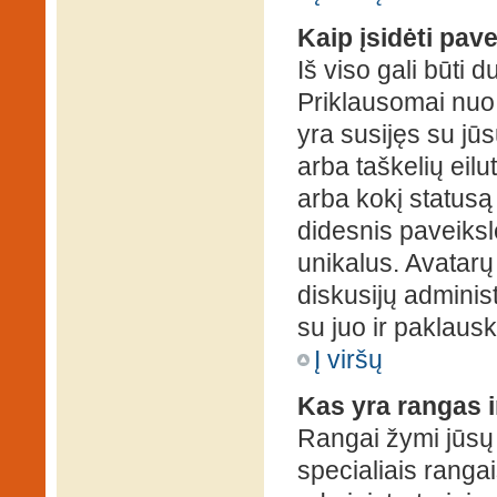
Kaip įsidėti pav
Iš viso gali būti d
Priklausomai nuo s
yra susijęs su jū
arba taškelių eilu
arba kokį statusą 
didesnis paveiksl
unikalus. Avatarų 
diskusijų administ
su juo ir paklausk
Į viršų
Kas yra rangas i
Rangai žymi jūsų 
specialiais rangai