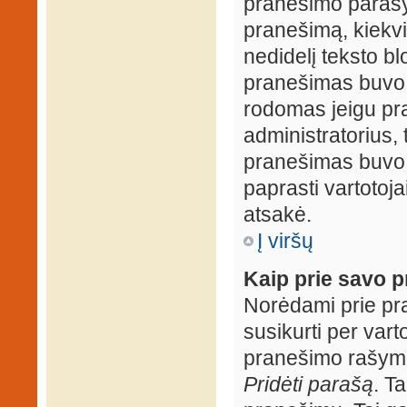
pranešimo parašy
pranešimą, kiekv
nedidelį teksto b
pranešimas buvo 
rodomas jeigu pr
administratorius, t
pranešimas buvo r
paprasti vartotojai
atsakė.
Į viršų
Kaip prie savo p
Norėdami prie pran
susikurti per vart
pranešimo rašymo
Pridėti parašą
. T