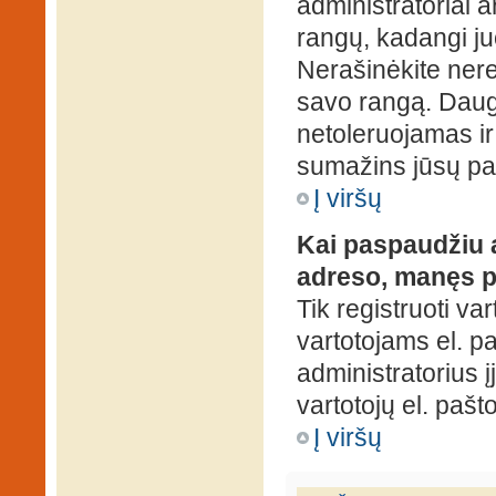
administratoriai a
rangų, kadangi ju
Nerašinėkite ner
savo rangą. Daug
netoleruojamas ir
sumažins jūsų pa
Į viršų
Kai paspaudžiu a
adreso, manęs p
Tik registruoti va
vartotojams el. paš
administratorius 
vartotojų el. paš
Į viršų