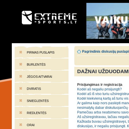
EXTREME-SPORTS.LT
Lietuvos extremalaus sporto portalas
Pagrindinis diskusijų puslap
PIRMAS PUSLAPIS
BURLENTĖS
DAŽNAI UŽDUODAMI
JĖGOS AITVARAI
Prisijungimas ir registracija
DVIRATIS
Kodėl aš negaliu prisijungti?
Kodėl aš iš viso turiu užsiregistru
Kodėl kiekvieną kartą aš turiu vis 
SNIEGLENTĖS
Ar galima kaip nors paslėpti mano
nesimatytų dabar diskutuojančių
Pamečiau arba neatsimenu savo 
RIEDLENTĖS
Aš užsiregistravau, tačiau negaliu
Kažkada buvau užsiregistravęs, t
ORAI
diskusijas, ir negaliu prisijungti. 