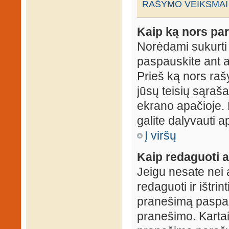
RAŠYMO VEIKSMAI
Kaip ką nors par
Norėdami sukurti
paspauskite ant 
Prieš ką nors rašy
jūsų teisių sąraš
ekrano apačioje. 
galite dalyvauti ap
Į viršų
Kaip redaguoti a
Jeigu nesate nei 
redaguoti ir ištri
pranešimą paspau
pranešimo. Kartais