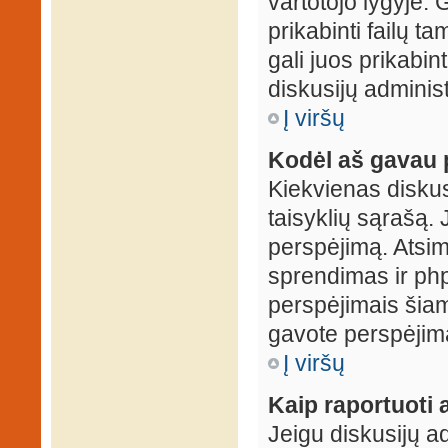
vartotojo lygyje. 
prikabinti failų t
gali juos prikabint
diskusijų administ
Į viršų
Kodėl aš gavau 
Kiekvienas diskus
taisyklių sąrašą. 
perspėjimą. Atsimi
sprendimas ir ph
perspėjimais šiam
gavote perspėjimą
Į viršų
Kaip raportuoti
Jeigu diskusijų ad