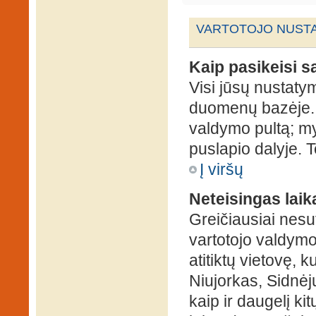
VARTOTOJO NUSTA
Kaip pasikeisi 
Visi jūsų nustaty
duomenų bazėje. N
valdymo pultą; my
puslapio dalyje. 
Į viršų
Neteisingas laik
Greičiausiai nesut
vartotojo valdymo 
atitiktų vietovę, 
Niujorkas, Sidnėjus
kaip ir daugelį kit