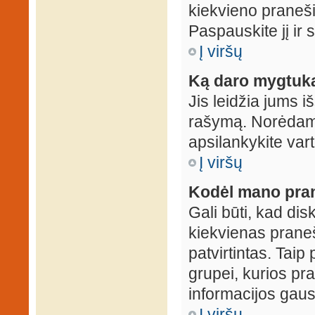
kiekvieno praneš
Paspauskite jį ir
Į viršų
Ką daro mygtuka
Jis leidžia jums i
rašymą. Norėdami
apsilankykite var
Į viršų
Kodėl mano prane
Gali būti, kad dis
kiekvienas praneš
patvirtintas. Taip
grupei, kurios pra
informacijos gausi
Į viršų