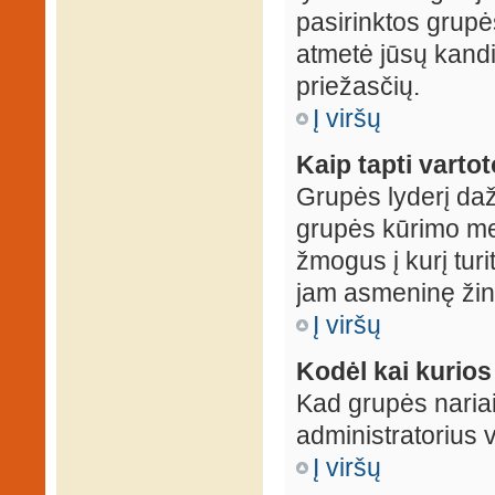
pasirinktos grupės
atmetė jūsų kandid
priežasčių.
Į viršų
Kaip tapti varto
Grupės lyderį daž
grupės kūrimo met
žmogus į kurį turi
jam asmeninę žin
Į viršų
Kodėl kai kurio
Kad grupės nariai
administratorius v
Į viršų