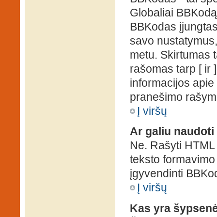
Globaliai BBKodą g
BBKodas įjungtas, p
savo nustatymus,
metu. Skirtumas 
rašomas tarp [ ir 
informacijos apie
pranešimo rašymo
Į viršų
Ar galiu naudot
Ne. Rašyti HTML k
teksto formavimo
įgyvendinti BBKo
Į viršų
Kas yra šypsen