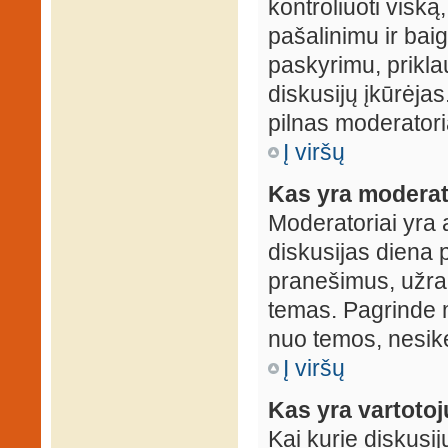
kontroliuoti viską
pašalinimu ir baig
paskyrimu, prikla
diskusijų įkūrėjas
pilnas moderator
Į viršų
Kas yra moderat
Moderatoriai yra 
diskusijas diena p
pranešimus, užrakin
temas. Pagrinde m
nuo temos, nesikei
Į viršų
Kas yra vartoto
Kai kurie diskusij