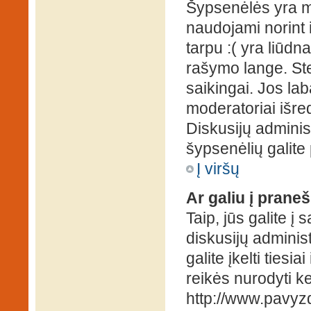
Šypsenėlės yra ma
naudojami norint i
tarpu :( yra liūd
rašymo lange. Ste
saikingai. Jos la
moderatoriai išre
Diskusijų administ
šypsenėlių galit
Į viršų
Ar galiu į praneš
Taip, jūs galite į
diskusijų administ
galite įkelti ties
reikės nurodyti kel
http://www.pavyzd