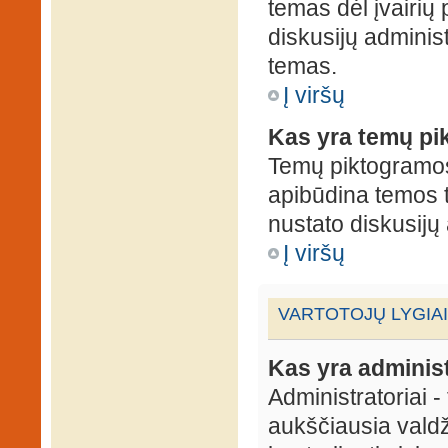
temas dėl įvairių
diskusijų administ
temas.
Į viršų
Kas yra temų p
Temų piktogramos 
apibūdina temos 
nustato diskusijų 
Į viršų
VARTOTOJŲ LYGIAI
Kas yra administ
Administratoriai 
aukščiausia valdž