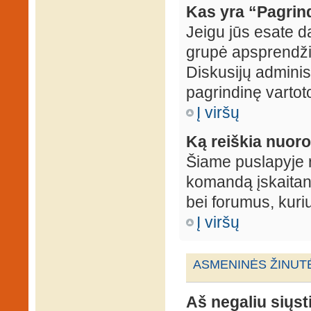
Kas yra “Pagrin
Jeigu jūs esate d
grupė apsprendžia
Diskusijų administ
pagrindinę vartot
Į viršų
Ką reiškia nuo
Šiame puslapyje r
komandą įskaitant
bei forumus, kuri
Į viršų
ASMENINĖS ŽINUT
Aš negaliu siųst