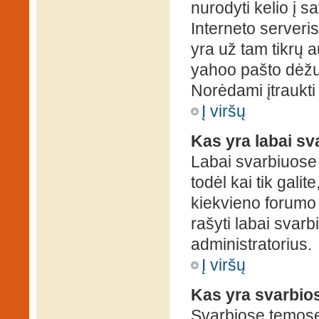
nurodyti kelio į s
Interneto serveris)
yra už tam tikrų 
yahoo pašto dėžuč
Norėdami įtraukti
Į viršų
Kas yra labai s
Labai svarbiuose
todėl kai tik galit
kiekvieno forumo v
rašyti labai svar
administratorius.
Į viršų
Kas yra svarbio
Svarbiose temose 