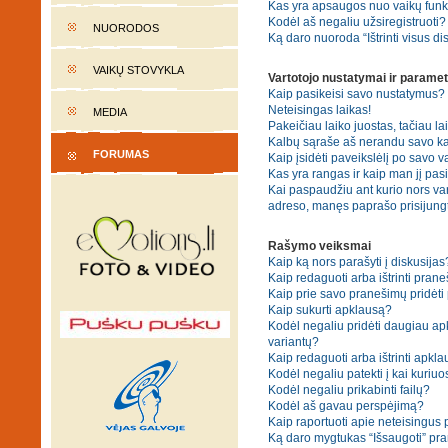
Kas yra apsaugos nuo vaikų fun
Kodėl aš negaliu užsiregistruoti?
NUORODOS
Ką daro nuoroda “Ištrinti visus di
VAIKŲ STOVYKLA
Vartotojo nustatymai ir paramet
Kaip pasikeisi savo nustatymus?
Neteisingas laikas!
MEDIA
Pakeičiau laiko juostas, tačiau lai
Kalbų sąraše aš nerandu savo ka
FORUMAS
Kaip įsidėti paveikslėlį po savo v
Kas yra rangas ir kaip man jį pasi
Kai paspaudžiu ant kurio nors var
adreso, manęs paprašo prisijungt
Rašymo veiksmai
Kaip ką nors parašyti į diskusijas
Kaip redaguoti arba ištrinti pran
Kaip prie savo pranešimų pridėti
Kaip sukurti apklausą?
Kodėl negaliu pridėti daugiau a
variantų?
Kaip redaguoti arba ištrinti apkl
Kodėl negaliu patekti į kai kuriu
Kodėl negaliu prikabinti failų?
Kodėl aš gavau perspėjimą?
Kaip raportuoti apie neteisingus
Ką daro mygtukas “Išsaugoti” p