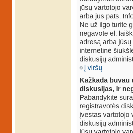
jūsų vartotojo var
arba jūs pats. Inf
Ne už ilgo turite 
negavote el. laišk
adresą arba jūsų 
internetinė šiukšl
diskusijų administ
Į viršų
Kažkada buvau už
diskusijas, ir ne
Pabandykite surast
registravotės disku
įvestas vartotojo 
diskusijų administ
jūsų vartotojo va