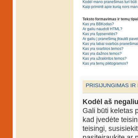
Kodėl mano pranešimas turi būti p
Kaip priminti apie kurią nors ma
Teksto formavimas ir temų tipai
Kas yra BBKodas?
Ar galiu naudoti HTML?
Kas yra šypsenėlės?
Ar galiu į pranešimą įtraukti pavei
Kas yra labai svarbūs pranešima
Kas yra svarbios temos?
Kas yra dažnos temos?
Kas yra užrakintos temos?
Kas yra temų piktogramos?
PRISIJUNGIMAS IR
Kodėl aš negaliu
Gali būti keletas p
kad įvedėte teisin
teisingi, susisieki
pasiteiraukite ar 