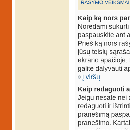
RAŠYMO VEIKSMAI
Kaip ką nors par
Norėdami sukurti
paspauskite ant 
Prieš ką nors rašy
jūsų teisių sąraš
ekrano apačioje. 
galite dalyvauti ap
Į viršų
Kaip redaguoti a
Jeigu nesate nei 
redaguoti ir ištri
pranešimą paspau
pranešimo. Kartais