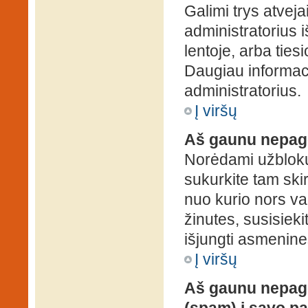
Galimi trys atveja
administratorius 
lentoje, arba ties
Daugiau informaci
administratorius.
Į viršų
Aš gaunu nepag
Norėdami užblokuo
sukurkite tam ski
nuo kurio nors va
žinutes, susisieki
išjungti asmenine
Į viršų
Aš gaunu nepage
(spam) į savo pa