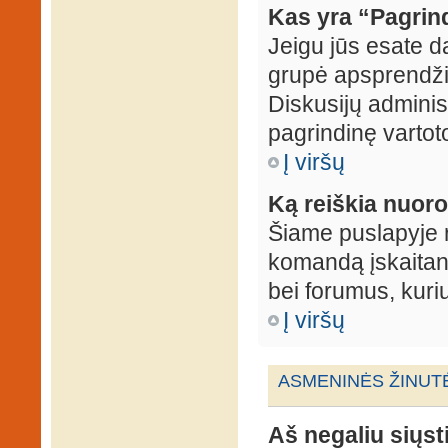
Kas yra “Pagrin
Jeigu jūs esate d
grupė apsprendžia
Diskusijų administ
pagrindinę vartot
Į viršų
Ką reiškia nuo
Šiame puslapyje r
komandą įskaitant
bei forumus, kuri
Į viršų
ASMENINĖS ŽINUT
Aš negaliu siųst