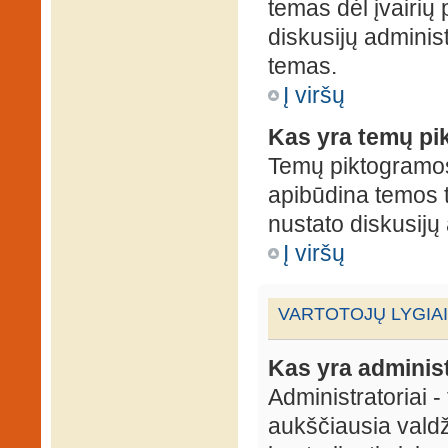
temas dėl įvairių
diskusijų administ
temas.
Į viršų
Kas yra temų p
Temų piktogramos 
apibūdina temos 
nustato diskusijų 
Į viršų
VARTOTOJŲ LYGIAI
Kas yra administ
Administratoriai 
aukščiausia valdž