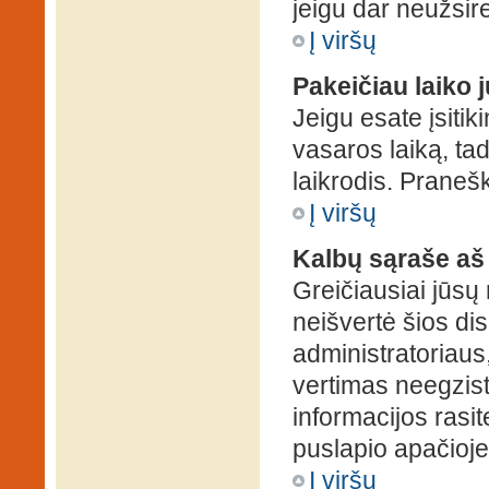
jeigu dar neužsire
Į viršų
Pakeičiau laiko j
Jeigu esate įsitiki
vasaros laiką, ta
laikrodis. Pranešk
Į viršų
Kalbų sąraše aš
Greičiausiai jūsų
neišvertė šios dis
administratoriaus,
vertimas neegzist
informacijos rasi
puslapio apačioje
Į viršų