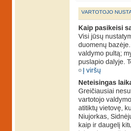
VARTOTOJO NUSTA
Kaip pasikeisi 
Visi jūsų nustaty
duomenų bazėje. N
valdymo pultą; my
puslapio dalyje. 
Į viršų
Neteisingas laik
Greičiausiai nesut
vartotojo valdymo 
atitiktų vietovę, 
Niujorkas, Sidnėjus
kaip ir daugelį kit