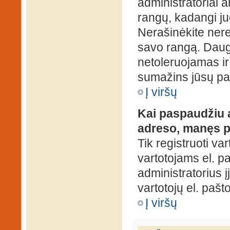
administratoriai a
rangų, kadangi ju
Nerašinėkite ner
savo rangą. Daug
netoleruojamas ir
sumažins jūsų pa
Į viršų
Kai paspaudžiu a
adreso, manęs p
Tik registruoti va
vartotojams el. paš
administratorius 
vartotojų el. paš
Į viršų