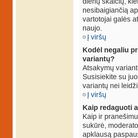
dienų skaičių, ki
nesibaigiančią apk
vartotojai galės a
naujo.
Į viršų
Kodėl negaliu p
variantų?
Atsakymų variantų
Susisiekite su ju
variantų nei leidž
Į viršų
Kaip redaguoti a
Kaip ir pranešimus
sukūrė, moderator
apklausą paspaus