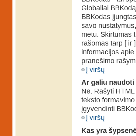
Globaliai BBKodą g
BBKodas įjungtas, p
savo nustatymus,
metu. Skirtumas 
rašomas tarp [ ir 
informacijos apie
pranešimo rašymo
Į viršų
Ar galiu naudot
Ne. Rašyti HTML k
teksto formavimo
įgyvendinti BBKo
Į viršų
Kas yra šypsen