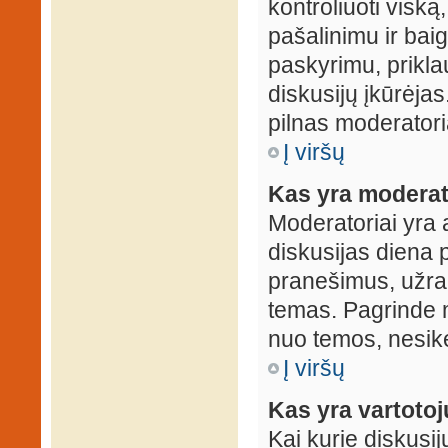
kontroliuoti viską
pašalinimu ir baig
paskyrimu, prikla
diskusijų įkūrėjas
pilnas moderator
Į viršų
Kas yra moderat
Moderatoriai yra 
diskusijas diena p
pranešimus, užrakin
temas. Pagrinde m
nuo temos, nesikei
Į viršų
Kas yra vartoto
Kai kurie diskusij