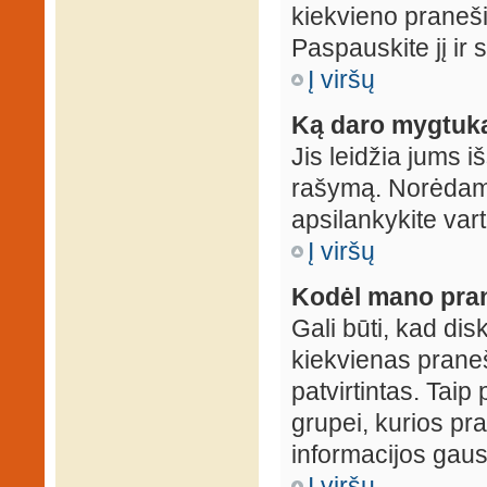
kiekvieno praneš
Paspauskite jį ir
Į viršų
Ką daro mygtuka
Jis leidžia jums i
rašymą. Norėdami
apsilankykite var
Į viršų
Kodėl mano prane
Gali būti, kad dis
kiekvienas praneš
patvirtintas. Taip
grupei, kurios pra
informacijos gausi
Į viršų