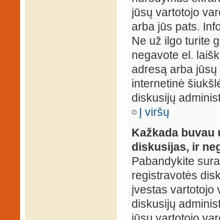
jūsų vartotojo var
arba jūs pats. Inf
Ne už ilgo turite 
negavote el. laišk
adresą arba jūsų 
internetinė šiukšl
diskusijų administ
Į viršų
Kažkada buvau už
diskusijas, ir ne
Pabandykite surast
registravotės disku
įvestas vartotojo 
diskusijų administ
jūsų vartotojo va