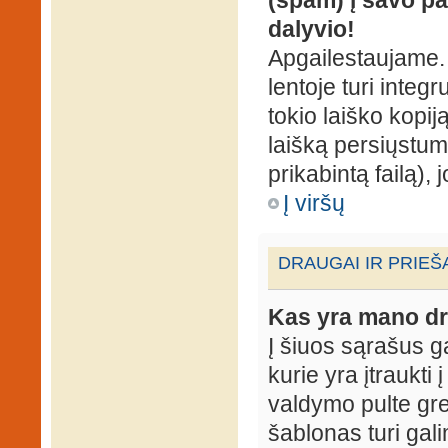
dalyvio!
Apgailestaujame. 
lentoje turi integ
tokio laiško kopij
laišką persiųstum
prikabintą failą),
Į viršų
DRAUGAI IR PRIEŠ
Kas yra mano dr
Į šiuos sąrašus gal
kurie yra įtraukti
valdymo pulte gr
šablonas turi gal