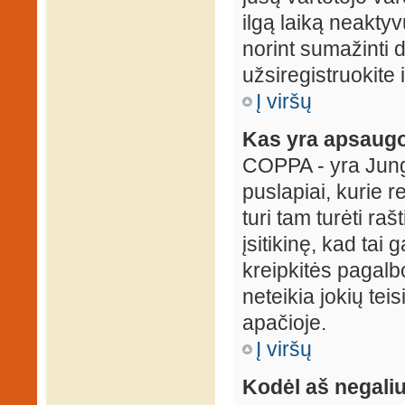
ilgą laiką neaktyv
norint sumažinti 
užsiregistruokite 
Į viršų
Kas yra apsaugo
COPPA - yra Jungti
puslapiai, kurie 
turi tam turėti ra
įsitikinę, kad tai
kreipkitės pagalb
neteikia jokių tei
apačioje.
Į viršų
Kodėl aš negaliu