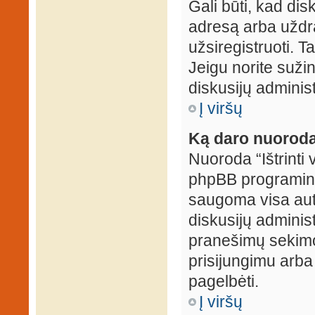
Gali būti, kad dis
adresą arba uždr
užsiregistruoti. Ta
Jeigu norite sužin
diskusijų administ
Į viršų
Ką daro nuoroda 
Nuoroda “Ištrinti 
phpBB programinė
saugoma visa auten
diskusijų administr
pranešimų sekimo 
prisijungimu arba
pagelbėti.
Į viršų