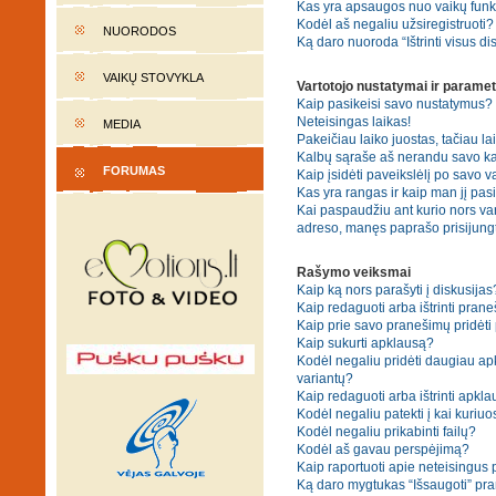
Kas yra apsaugos nuo vaikų fun
Kodėl aš negaliu užsiregistruoti?
NUORODOS
Ką daro nuoroda “Ištrinti visus di
VAIKŲ STOVYKLA
Vartotojo nustatymai ir paramet
Kaip pasikeisi savo nustatymus?
Neteisingas laikas!
MEDIA
Pakeičiau laiko juostas, tačiau lai
Kalbų sąraše aš nerandu savo ka
FORUMAS
Kaip įsidėti paveikslėlį po savo v
Kas yra rangas ir kaip man jį pasi
Kai paspaudžiu ant kurio nors var
adreso, manęs paprašo prisijungt
Rašymo veiksmai
Kaip ką nors parašyti į diskusijas
Kaip redaguoti arba ištrinti pran
Kaip prie savo pranešimų pridėti
Kaip sukurti apklausą?
Kodėl negaliu pridėti daugiau a
variantų?
Kaip redaguoti arba ištrinti apkl
Kodėl negaliu patekti į kai kuriu
Kodėl negaliu prikabinti failų?
Kodėl aš gavau perspėjimą?
Kaip raportuoti apie neteisingus
Ką daro mygtukas “Išsaugoti” p