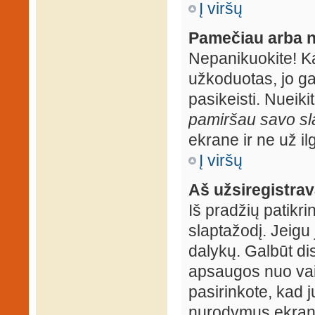
Į viršų
Pamečiau arba n
Nepanikuokite! K
užkoduotas, jo ga
pasikeisti. Nueiki
pamiršau savo sl
ekrane ir ne už ilg
Į viršų
Aš užsiregistrava
Iš pradžių patikrin
slaptažodį. Jeigu j
dalykų. Galbūt dis
apsaugos nuo vai
pasirinkote, kad j
nurodymus ekrane.