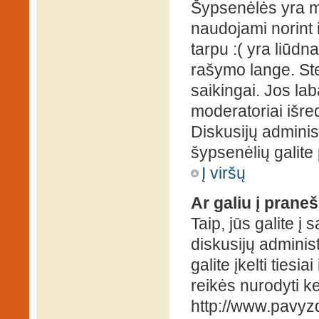
Šypsenėlės yra ma
naudojami norint i
tarpu :( yra liūd
rašymo lange. Ste
saikingai. Jos la
moderatoriai išre
Diskusijų administ
šypsenėlių galit
Į viršų
Ar galiu į praneš
Taip, jūs galite į
diskusijų administ
galite įkelti ties
reikės nurodyti kel
http://www.pavyzd