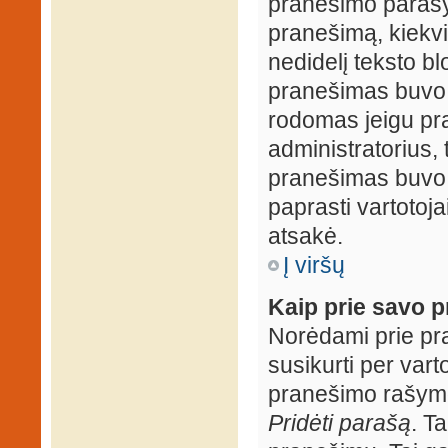
pranešimo parašy
pranešimą, kiekv
nedidelį teksto b
pranešimas buvo 
rodomas jeigu pr
administratorius, t
pranešimas buvo r
paprasti vartotojai
atsakė.
Į viršų
Kaip prie savo p
Norėdami prie pran
susikurti per vart
pranešimo rašymo
Pridėti parašą
. T