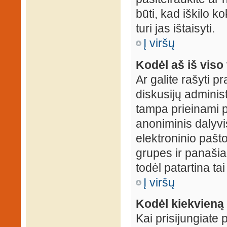
būti, kad iškilo k
turi jas ištaisyti.
Į viršų
Kodėl aš iš viso 
Ar galite rašyti 
diskusijų administ
tampa prieinami p
anoniminis dalyvis
elektroninio pašt
grupes ir panašiai
todėl patartina tai
Į viršų
Kodėl kiekvieną k
Kai prisijungiate 