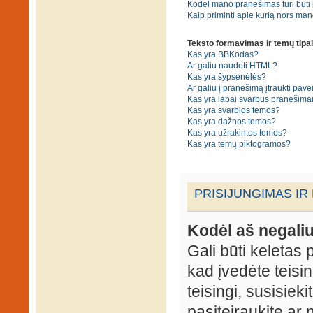
Kodėl mano pranešimas turi būti p
Kaip priminti apie kurią nors ma
Teksto formavimas ir temų tipai
Kas yra BBKodas?
Ar galiu naudoti HTML?
Kas yra šypsenėlės?
Ar galiu į pranešimą įtraukti pavei
Kas yra labai svarbūs pranešima
Kas yra svarbios temos?
Kas yra dažnos temos?
Kas yra užrakintos temos?
Kas yra temų piktogramos?
PRISIJUNGIMAS IR
Kodėl aš negaliu
Gali būti keletas p
kad įvedėte teisin
teisingi, susisieki
pasiteiraukite ar 