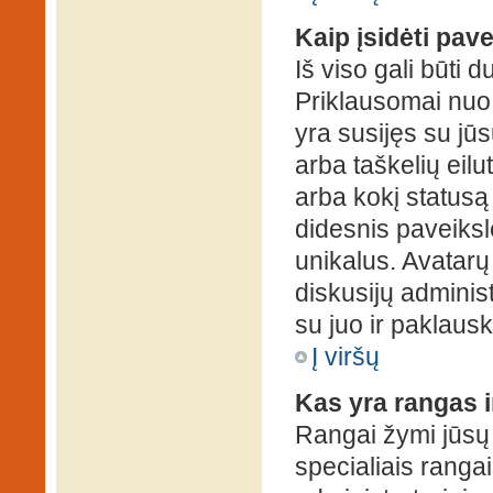
Kaip įsidėti pav
Iš viso gali būti d
Priklausomai nuo s
yra susijęs su jū
arba taškelių eilu
arba kokį statusą 
didesnis paveiksl
unikalus. Avatarų 
diskusijų administ
su juo ir paklausk
Į viršų
Kas yra rangas i
Rangai žymi jūsų 
specialiais rangai