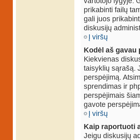
vartotojo lygyje. 
prikabinti failų t
gali juos prikabint
diskusijų administ
Į viršų
Kodėl aš gavau 
Kiekvienas diskus
taisyklių sąrašą. 
perspėjimą. Atsimi
sprendimas ir ph
perspėjimais šiam
gavote perspėjimą
Į viršų
Kaip raportuoti
Jeigu diskusijų ad