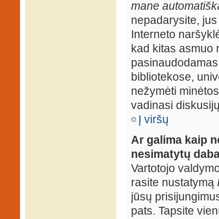
mane automatiška
nepadarysite, jus
Interneto naršyk
kad kitas asmuo n
pasinaudodamas j
bibliotekose, univ
nežymėti minėtos
vadinasi diskusij
Į viršų
Ar galima kaip n
nesimatytų daba
Vartotojo valdymo 
rasite nustatymą
jūsų prisijungimus
pats. Tapsite vien