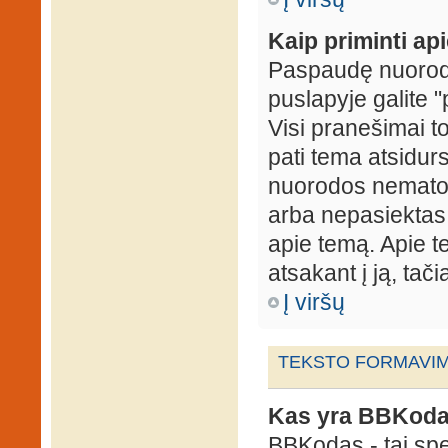
Kaip priminti ap
Paspaudę nuorodą
puslapyje galite "
Visi pranešimai t
pati tema atsidur
nuorodos nematote
arba nepasiektas 
apie temą. Apie te
atsakant į ją, tači
Į viršų
TEKSTO FORMAVIMA
Kas yra BBKod
BBKodas - tai sp