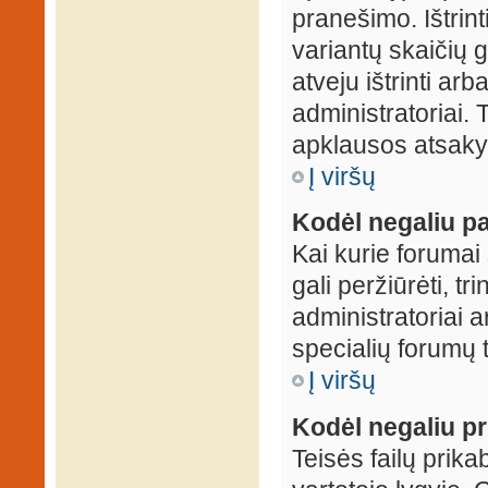
pranešimo. Ištrin
variantų skaičių 
atveju ištrinti ar
administratoriai.
apklausos atsakym
Į viršų
Kodėl negaliu pa
Kai kurie forumai 
gali peržiūrėti, tr
administratoriai a
specialių forumų t
Į viršų
Kodėl negaliu pri
Teisės failų prik