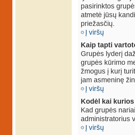
pasirinktos grupės
atmetė jūsų kandid
priežasčių.
Į viršų
Kaip tapti varto
Grupės lyderį daž
grupės kūrimo met
žmogus į kurį turi
jam asmeninę žin
Į viršų
Kodėl kai kurio
Kad grupės nariai
administratorius v
Į viršų