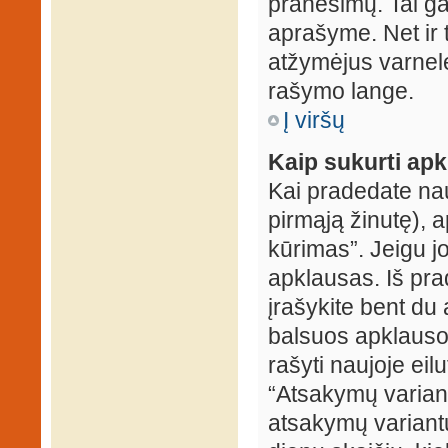
pranešimų. Tai ga
aprašyme. Net ir 
atžymėjus varnel
rašymo lange.
Į viršų
Kaip sukurti ap
Kai pradedate na
pirmąją žinutę), 
kūrimas”. Jeigu jo
apklausas. Iš pra
įrašykite bent du
balsuos apklausos
rašyti naujoje eil
“Atsakymų variantų
atsakymų variantų