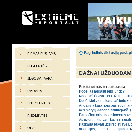
EXTREME-SPORTS.LT
Lietuvos extremalaus sporto portalas
Pagrindinis diskusijų puslap
PIRMAS PUSLAPIS
BURLENTĖS
DAŽNAI UŽDUODAMI
JĖGOS AITVARAI
Prisijungimas ir registracija
DVIRATIS
Kodėl aš negaliu prisijungti?
Kodėl aš iš viso turiu užsiregistru
Kodėl kiekvieną kartą aš turiu vis 
SNIEGLENTĖS
Ar galima kaip nors paslėpti mano
nesimatytų dabar diskutuojančių
Pamečiau arba neatsimenu savo 
RIEDLENTĖS
Aš užsiregistravau, tačiau negaliu
Kažkada buvau užsiregistravęs, t
ORAI
diskusijas, ir negaliu prisijungti. 