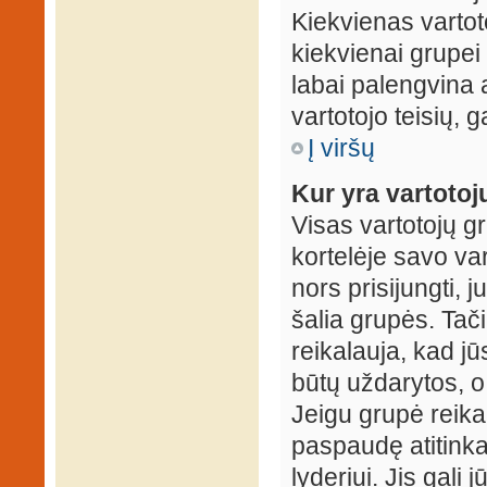
Kiekvienas vartot
kiekvienai grupei 
labai palengvina a
vartotojo teisių, g
Į viršų
Kur yra vartotojų
Visas vartotojų g
kortelėje savo var
nors prisijungti,
šalia grupės. Tač
reikalauja, kad jū
būtų uždarytos, o
Jeigu grupė reika
paspaudę atitink
lyderiui. Jis gali 