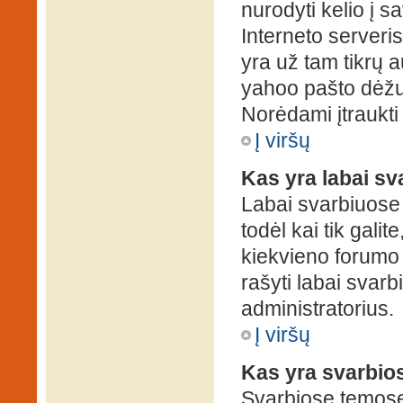
nurodyti kelio į s
Interneto serveris)
yra už tam tikrų 
yahoo pašto dėžuč
Norėdami įtraukti
Į viršų
Kas yra labai s
Labai svarbiuose
todėl kai tik galit
kiekvieno forumo v
rašyti labai svar
administratorius.
Į viršų
Kas yra svarbio
Svarbiose temose 