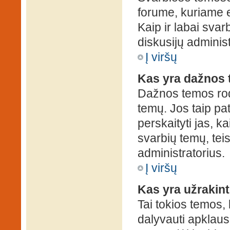
forume, kuriame 
Kaip ir labai sva
diskusijų administ
Į viršų
Kas yra dažnos
Dažnos temos rod
temų. Jos taip pa
perskaityti jas, ka
svarbių temų, tei
administratorius.
Į viršų
Kas yra užrakin
Tai tokios temos, 
dalyvauti apklauso