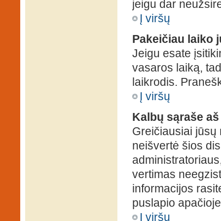
jeigu dar neužsire
Į viršų
Pakeičiau laiko j
Jeigu esate įsitiki
vasaros laiką, ta
laikrodis. Pranešk
Į viršų
Kalbų sąraše aš
Greičiausiai jūsų
neišvertė šios dis
administratoriaus,
vertimas neegzist
informacijos rasi
puslapio apačioje
Į viršų