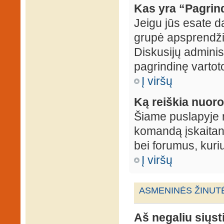
Kas yra “Pagrin
Jeigu jūs esate d
grupė apsprendžia
Diskusijų administ
pagrindinę vartot
Į viršų
Ką reiškia nuo
Šiame puslapyje r
komandą įskaitant
bei forumus, kuri
Į viršų
ASMENINĖS ŽINUT
Aš negaliu siųst