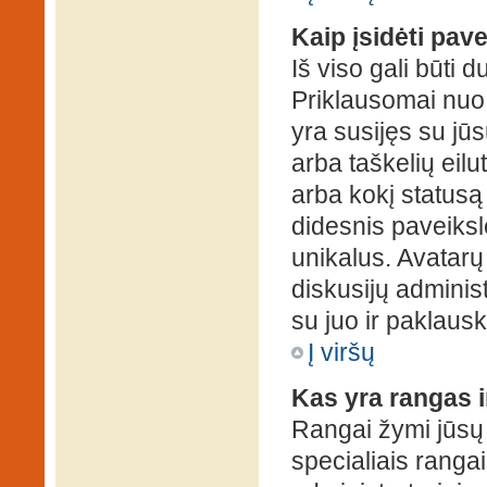
Kaip įsidėti pav
Iš viso gali būti d
Priklausomai nuo s
yra susijęs su jū
arba taškelių eilu
arba kokį statusą 
didesnis paveiksl
unikalus. Avatarų 
diskusijų administ
su juo ir paklausk
Į viršų
Kas yra rangas i
Rangai žymi jūsų 
specialiais rangai