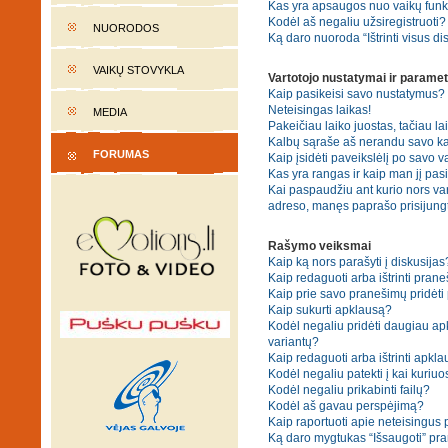
Kas yra apsaugos nuo vaikų fun
Kodėl aš negaliu užsiregistruoti?
NUORODOS
Ką daro nuoroda “Ištrinti visus di
VAIKŲ STOVYKLA
Vartotojo nustatymai ir paramet
Kaip pasikeisi savo nustatymus?
Neteisingas laikas!
MEDIA
Pakeičiau laiko juostas, tačiau lai
Kalbų sąraše aš nerandu savo ka
FORUMAS
Kaip įsidėti paveikslėlį po savo v
Kas yra rangas ir kaip man jį pasi
Kai paspaudžiu ant kurio nors var
adreso, manęs paprašo prisijungt
Rašymo veiksmai
Kaip ką nors parašyti į diskusijas
Kaip redaguoti arba ištrinti pran
Kaip prie savo pranešimų pridėti
Kaip sukurti apklausą?
Kodėl negaliu pridėti daugiau a
variantų?
Kaip redaguoti arba ištrinti apkl
Kodėl negaliu patekti į kai kuriu
Kodėl negaliu prikabinti failų?
Kodėl aš gavau perspėjimą?
Kaip raportuoti apie neteisingus
Ką daro mygtukas “Išsaugoti” p