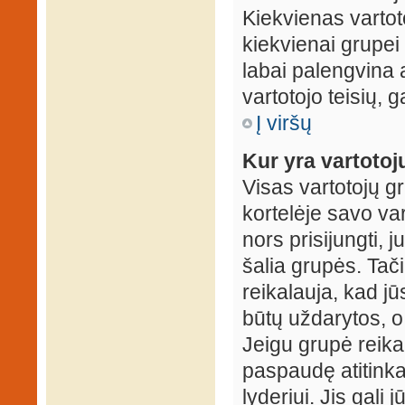
Kiekvienas vartot
kiekvienai grupei 
labai palengvina a
vartotojo teisių, g
Į viršų
Kur yra vartotojų
Visas vartotojų g
kortelėje savo var
nors prisijungti,
šalia grupės. Tač
reikalauja, kad jū
būtų uždarytos, o
Jeigu grupė reika
paspaudę atitink
lyderiui. Jis gali 