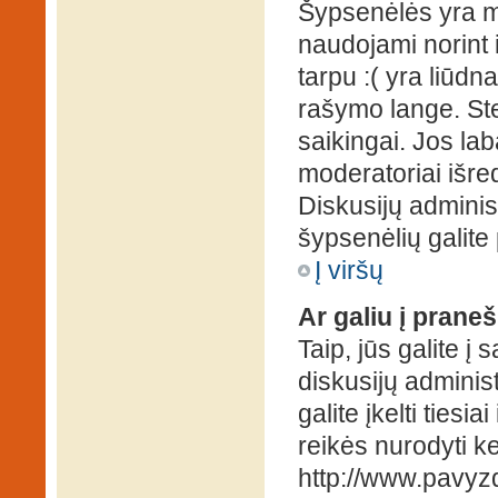
Šypsenėlės yra ma
naudojami norint i
tarpu :( yra liūd
rašymo lange. Ste
saikingai. Jos la
moderatoriai išre
Diskusijų administ
šypsenėlių galit
Į viršų
Ar galiu į praneš
Taip, jūs galite į
diskusijų administ
galite įkelti ties
reikės nurodyti kel
http://www.pavyzd