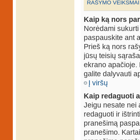
RAŠYMO VEIKSMAI
Kaip ką nors par
Norėdami sukurti
paspauskite ant 
Prieš ką nors rašy
jūsų teisių sąraš
ekrano apačioje. 
galite dalyvauti ap
Į viršų
Kaip redaguoti a
Jeigu nesate nei 
redaguoti ir ištri
pranešimą paspau
pranešimo. Kartais