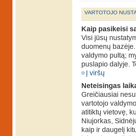
VARTOTOJO NUSTA
Kaip pasikeisi 
Visi jūsų nustaty
duomenų bazėje. N
valdymo pultą; my
puslapio dalyje. 
Į viršų
Neteisingas laik
Greičiausiai nesut
vartotojo valdymo 
atitiktų vietovę, 
Niujorkas, Sidnėjus
kaip ir daugelį kit