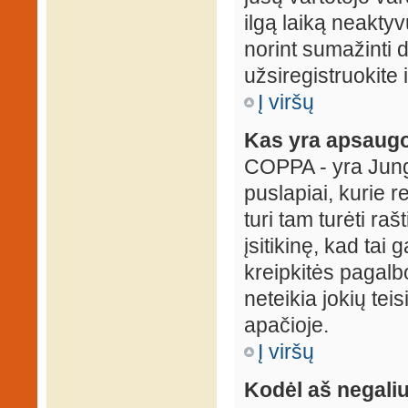
ilgą laiką neaktyv
norint sumažinti 
užsiregistruokite 
Į viršų
Kas yra apsaugo
COPPA - yra Jungti
puslapiai, kurie 
turi tam turėti ra
įsitikinę, kad tai
kreipkitės pagalb
neteikia jokių tei
apačioje.
Į viršų
Kodėl aš negaliu