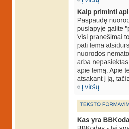
Kaip priminti ap
Paspaudę nuorodą
puslapyje galite "
Visi pranešimai t
pati tema atsidur
nuorodos nematote
arba nepasiektas 
apie temą. Apie te
atsakant į ją, tači
Į viršų
TEKSTO FORMAVIMA
Kas yra BBKod
BBKodas - tai sp