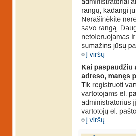
administratoriai a
rangų, kadangi ju
Nerašinėkite ner
savo rangą. Daug
netoleruojamas ir
sumažins jūsų pa
Į viršų
Kai paspaudžiu a
adreso, manęs p
Tik registruoti va
vartotojams el. paš
administratorius 
vartotojų el. paš
Į viršų