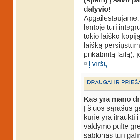
dalyvio!
Apgailestaujame. 
lentoje turi integ
tokio laiško kopij
laišką persiųstum
prikabintą failą),
Į viršų
DRAUGAI IR PRIEŠ
Kas yra mano dr
Į šiuos sąrašus gal
kurie yra įtraukti
valdymo pulte gr
šablonas turi gal