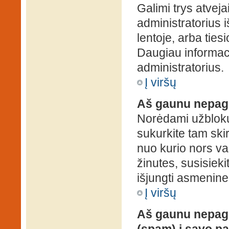
Galimi trys atveja
administratorius 
lentoje, arba ties
Daugiau informaci
administratorius.
Į viršų
Aš gaunu nepag
Norėdami užblokuo
sukurkite tam ski
nuo kurio nors va
žinutes, susisieki
išjungti asmenine
Į viršų
Aš gaunu nepage
(spam) į savo pa