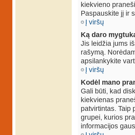
kiekvieno praneš
Paspauskite jį ir
Į viršų
Ką daro mygtuka
Jis leidžia jums i
rašymą. Norėdami
apsilankykite var
Į viršų
Kodėl mano prane
Gali būti, kad dis
kiekvienas praneš
patvirtintas. Taip
grupei, kurios pra
informacijos gausi
Į viršų