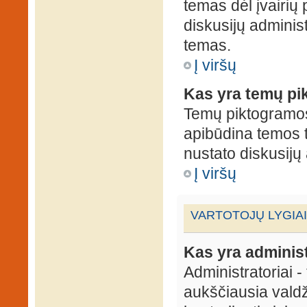
temas dėl įvairių
diskusijų administ
temas.
Į viršų
Kas yra temų p
Temų piktogramos 
apibūdina temos 
nustato diskusijų 
Į viršų
VARTOTOJŲ LYGIAI
Kas yra administ
Administratoriai 
aukščiausia valdž