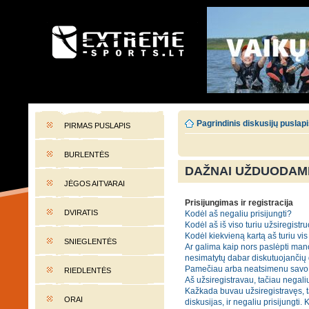
EXTREME-SPORTS.LT
Lietuvos extremalaus sporto portalas
Pagrindinis diskusijų puslap
PIRMAS PUSLAPIS
BURLENTĖS
DAŽNAI UŽDUODAMI
JĖGOS AITVARAI
Prisijungimas ir registracija
DVIRATIS
Kodėl aš negaliu prisijungti?
Kodėl aš iš viso turiu užsiregistru
Kodėl kiekvieną kartą aš turiu vis 
SNIEGLENTĖS
Ar galima kaip nors paslėpti mano
nesimatytų dabar diskutuojančių
Pamečiau arba neatsimenu savo 
RIEDLENTĖS
Aš užsiregistravau, tačiau negaliu
Kažkada buvau užsiregistravęs, t
ORAI
diskusijas, ir negaliu prisijungti. 