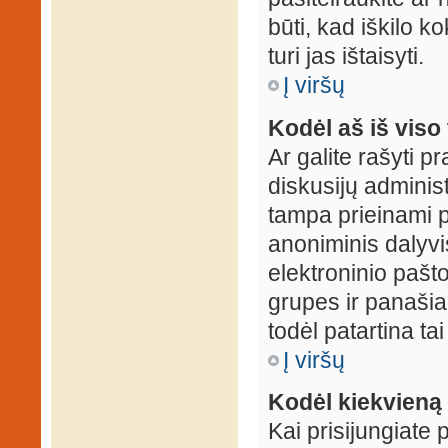
būti, kad iškilo k
turi jas ištaisyti.
Į viršų
Kodėl aš iš viso 
Ar galite rašyti 
diskusijų administ
tampa prieinami p
anoniminis dalyvis
elektroninio pašt
grupes ir panašiai
todėl patartina tai
Į viršų
Kodėl kiekvieną k
Kai prisijungiate 