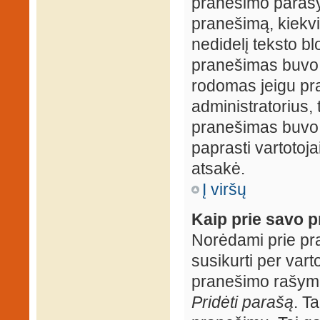
pranešimo parašy
pranešimą, kiekv
nedidelį teksto b
pranešimas buvo 
rodomas jeigu pr
administratorius, t
pranešimas buvo r
paprasti vartotojai
atsakė.
Į viršų
Kaip prie savo p
Norėdami prie pran
susikurti per vart
pranešimo rašymo
Pridėti parašą
. T