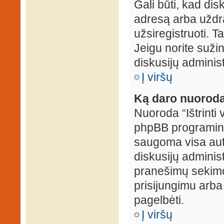
Gali būti, kad dis
adresą arba uždr
užsiregistruoti. Ta
Jeigu norite sužin
diskusijų administ
Į viršų
Ką daro nuoroda 
Nuoroda “Ištrinti 
phpBB programinė
saugoma visa auten
diskusijų administr
pranešimų sekimo 
prisijungimu arba
pagelbėti.
Į viršų