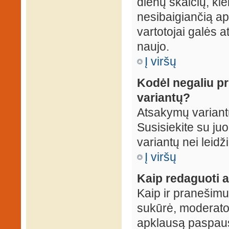
dienų skaičių, ki
nesibaigiančią apk
vartotojai galės a
naujo.
Į viršų
Kodėl negaliu p
variantų?
Atsakymų variantų
Susisiekite su ju
variantų nei leidž
Į viršų
Kaip redaguoti a
Kaip ir pranešimus
sukūrė, moderator
apklausą paspaus