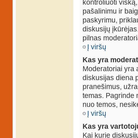
kontroliuoti viską
pašalinimu ir baig
paskyrimu, prikla
diskusijų įkūrėjas
pilnas moderator
Į viršų
Kas yra moderat
Moderatoriai yra 
diskusijas diena p
pranešimus, užrakin
temas. Pagrinde m
nuo temos, nesikei
Į viršų
Kas yra vartoto
Kai kurie diskusij