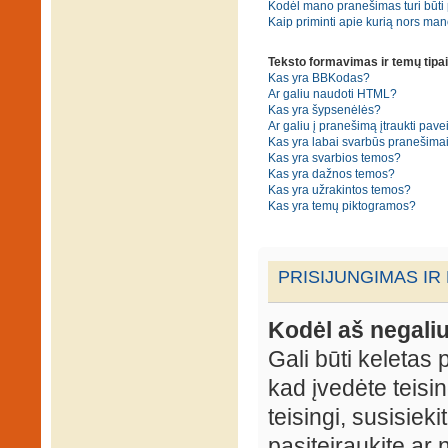
Kodėl mano pranešimas turi būti p
Kaip priminti apie kurią nors ma
Teksto formavimas ir temų tipai
Kas yra BBKodas?
Ar galiu naudoti HTML?
Kas yra šypsenėlės?
Ar galiu į pranešimą įtraukti pavei
Kas yra labai svarbūs pranešima
Kas yra svarbios temos?
Kas yra dažnos temos?
Kas yra užrakintos temos?
Kas yra temų piktogramos?
PRISIJUNGIMAS IR
Kodėl aš negaliu
Gali būti keletas p
kad įvedėte teisin
teisingi, susisieki
pasiteiraukite ar 