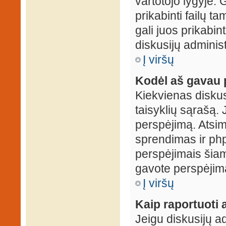
vartotojo lygyje. 
prikabinti failų t
gali juos prikabint
diskusijų administ
Į viršų
Kodėl aš gavau 
Kiekvienas diskus
taisyklių sąrašą. 
perspėjimą. Atsimi
sprendimas ir ph
perspėjimais šiam
gavote perspėjimą
Į viršų
Kaip raportuoti
Jeigu diskusijų ad