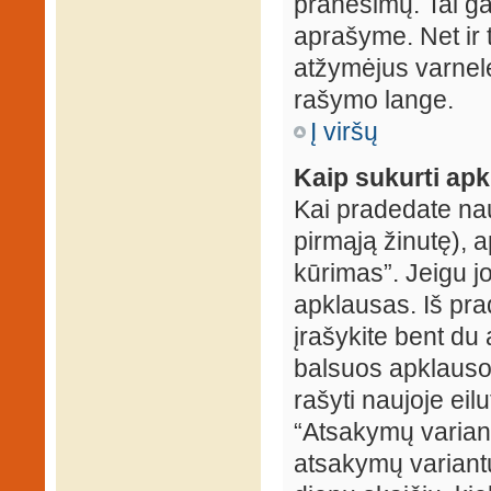
pranešimų. Tai ga
aprašyme. Net ir 
atžymėjus varnel
rašymo lange.
Į viršų
Kaip sukurti ap
Kai pradedate na
pirmąją žinutę), 
kūrimas”. Jeigu jo
apklausas. Iš pra
įrašykite bent du
balsuos apklausos
rašyti naujoje eil
“Atsakymų variantų
atsakymų variantų