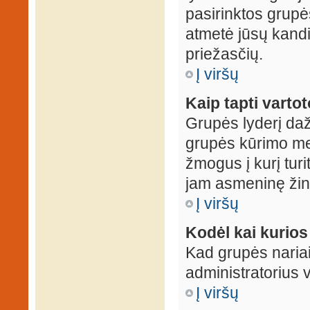
pasirinktos grupės
atmetė jūsų kandid
priežasčių.
Į viršų
Kaip tapti varto
Grupės lyderį daž
grupės kūrimo met
žmogus į kurį turi
jam asmeninę žin
Į viršų
Kodėl kai kurio
Kad grupės nariai
administratorius v
Į viršų