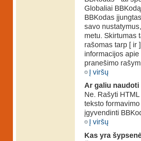
Globaliai BBKodą g
BBKodas įjungtas, p
savo nustatymus,
metu. Skirtumas 
rašomas tarp [ ir 
informacijos apie
pranešimo rašymo
Į viršų
Ar galiu naudot
Ne. Rašyti HTML k
teksto formavimo
įgyvendinti BBKo
Į viršų
Kas yra šypsen