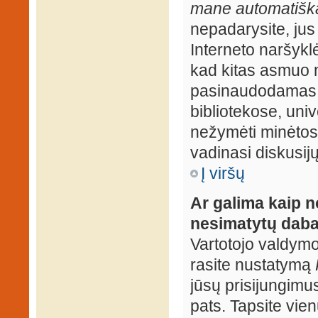
mane automatiška
nepadarysite, jus
Interneto naršyk
kad kitas asmuo n
pasinaudodamas j
bibliotekose, univ
nežymėti minėtos
vadinasi diskusij
Į viršų
Ar galima kaip n
nesimatytų daba
Vartotojo valdymo 
rasite nustatymą
jūsų prisijungimus
pats. Tapsite vien