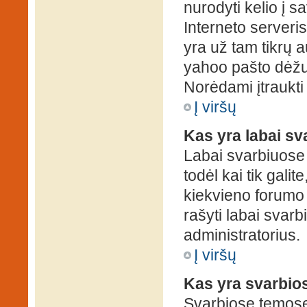
nurodyti kelio į s
Interneto serveris)
yra už tam tikrų 
yahoo pašto dėžuč
Norėdami įtraukti
Į viršų
Kas yra labai s
Labai svarbiuose
todėl kai tik galit
kiekvieno forumo v
rašyti labai svar
administratorius.
Į viršų
Kas yra svarbio
Svarbiose temose 