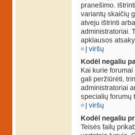
pranešimo. Ištrin
variantų skaičių 
atveju ištrinti ar
administratoriai.
apklausos atsakym
Į viršų
Kodėl negaliu pa
Kai kurie forumai 
gali peržiūrėti, tr
administratoriai a
specialių forumų t
Į viršų
Kodėl negaliu pri
Teisės failų prik