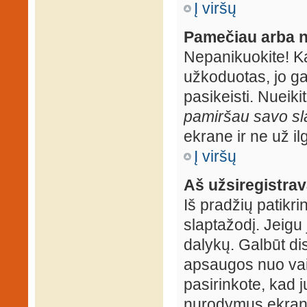
Į viršų
Pamečiau arba n
Nepanikuokite! K
užkoduotas, jo ga
pasikeisti. Nueiki
pamiršau savo sl
ekrane ir ne už ilg
Į viršų
Aš užsiregistrava
Iš pradžių patikrin
slaptažodį. Jeigu j
dalykų. Galbūt dis
apsaugos nuo vai
pasirinkote, kad j
nurodymus ekrane.