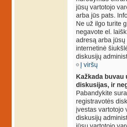
jūsų vartotojo var
arba jūs pats. Inf
Ne už ilgo turite 
negavote el. laišk
adresą arba jūsų 
internetinė šiukšl
diskusijų administ
Į viršų
Kažkada buvau už
diskusijas, ir ne
Pabandykite surast
registravotės disku
įvestas vartotojo 
diskusijų administ
jūsų vartotojo va