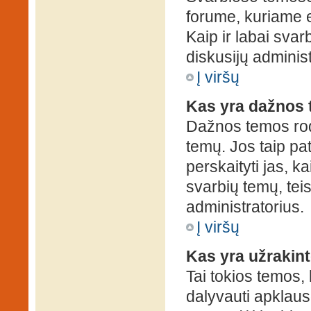
forume, kuriame 
Kaip ir labai sva
diskusijų administ
Į viršų
Kas yra dažnos
Dažnos temos rod
temų. Jos taip pa
perskaityti jas, ka
svarbių temų, tei
administratorius.
Į viršų
Kas yra užrakin
Tai tokios temos, 
dalyvauti apklauso