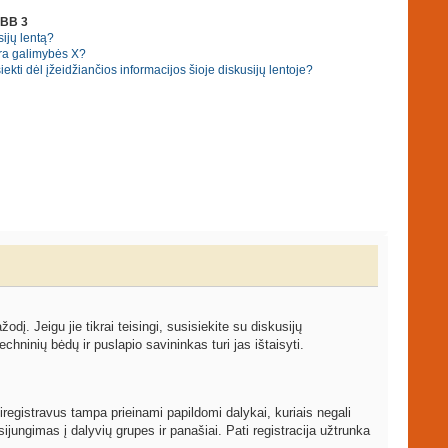
pBB 3
ijų lentą?
ra galimybės X?
ekti dėl įžeidžiančios informacijos šioje diskusijų lentoje?
žodį. Jeigu jie tikrai teisingi, susisiekite su diskusijų
echninių bėdų ir puslapio savininkas turi jas ištaisyti.
iregistravus tampa prieinami papildomi dalykai, kuriais negali
ijungimas į dalyvių grupes ir panašiai. Pati registracija užtrunka