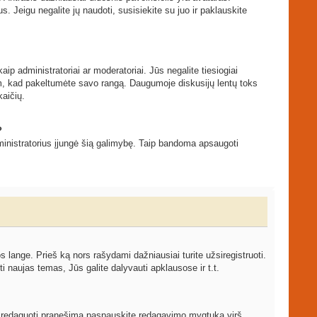
s. Jeigu negalite jų naudoti, susisiekite su juo ir paklauskite
ip administratoriai ar moderatoriai. Jūs negalite tiesiogiai
tam, kad pakeltumėte savo rangą. Daugumoje diskusijų lentų toks
kaičių.
?
 administratorius įjungė šią galimybę. Taip bandoma apsaugoti
ange. Prieš ką nors rašydami dažniausiai turite užsiregistruoti.
 naujas temas, Jūs galite dalyvauti apklausose ir t.t.
ami redaguoti pranešimą paspauskite redagavimo mygtuką virš