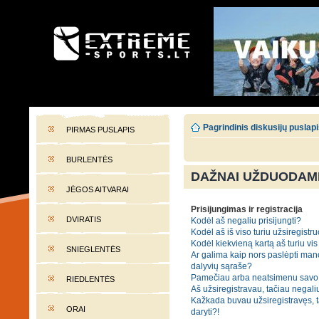
EXTREME-SPORTS.LT
Lietuvos extremalaus sporto portalas
Pagrindinis diskusijų puslap
PIRMAS PUSLAPIS
BURLENTĖS
DAŽNAI UŽDUODAMI
JĖGOS AITVARAI
Prisijungimas ir registracija
DVIRATIS
Kodėl aš negaliu prisijungti?
Kodėl aš iš viso turiu užsiregistru
Kodėl kiekvieną kartą aš turiu vis 
SNIEGLENTĖS
Ar galima kaip nors paslėpti man
dalyvių sąraše?
Pamečiau arba neatsimenu savo 
RIEDLENTĖS
Aš užsiregistravau, tačiau negaliu
Kažkada buvau užsiregistravęs, tač
ORAI
daryti?!