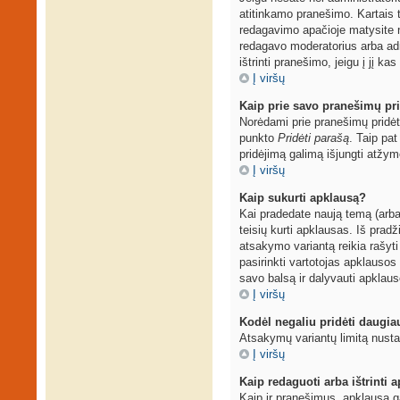
atitinkamo pranešimo. Kartais t
redagavimo apačioje matysite 
redagavo moderatorius arba admi
ištrinti pranešimo, jeigu į jį ka
Į viršų
Kaip prie savo pranešimų pri
Norėdami prie pranešimų pridėti
punkto
Pridėti parašą
. Taip pa
pridėjimą galimą išjungti atžy
Į viršų
Kaip sukurti apklausą?
Kai pradedate naują temą (arba
teisių kurti apklausas. Iš prad
atsakymo variantą reikia rašyti
pasirinkti vartotojas apklausos 
savo balsą ir dalyvauti apklaus
Į viršų
Kodėl negaliu pridėti daugi
Atsakymų variantų limitą nustat
Į viršų
Kaip redaguoti arba ištrinti 
Kaip ir pranešimus, apklausą g