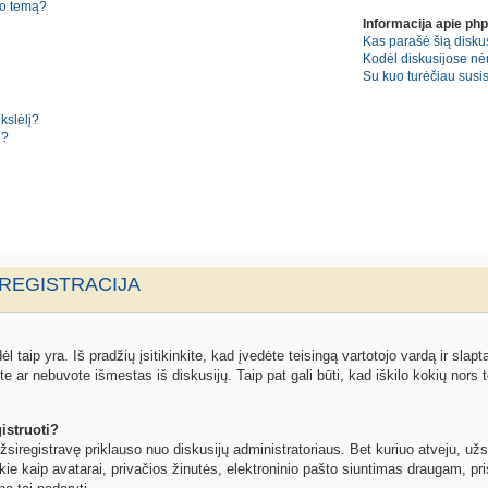
no temą?
Informacija apie ph
Kas parašė šią diskus
Kodėl diskusijose nė
Su kuo turėčiau susisi
kslėlį?
i?
 REGISTRACIJA
l taip yra. Iš pradžių įsitikinkite, kad įvedėte teisingą vartotojo vardą ir slapta
ite ar nebuvote išmestas iš diskusijų. Taip pat gali būti, kad iškilo kokių nors t
istruoti?
žsiregistravę priklauso nuo diskusijų administratoriaus. Bet kuriuo atveju, užs
kie kaip avatarai, privačios žinutės, elektroninio pašto siuntimas draugam, pris