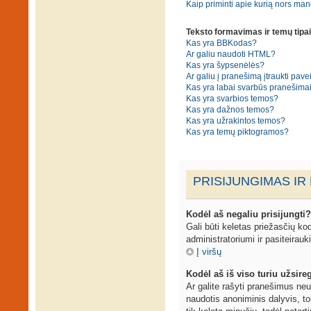
Kaip priminti apie kurią nors ma
Teksto formavimas ir temų tipai
Kas yra BBKodas?
Ar galiu naudoti HTML?
Kas yra šypsenėlės?
Ar galiu į pranešimą įtraukti pavei
Kas yra labai svarbūs pranešima
Kas yra svarbios temos?
Kas yra dažnos temos?
Kas yra užrakintos temos?
Kas yra temų piktogramos?
PRISIJUNGIMAS IR
Kodėl aš negaliu prisijungti?
Gali būti keletas priežasčių kodė
administratoriumi ir pasiteirauk
Į viršų
Kodėl aš iš viso turiu užsireg
Ar galite rašyti pranešimus neu
naudotis anoniminis dalyvis, to