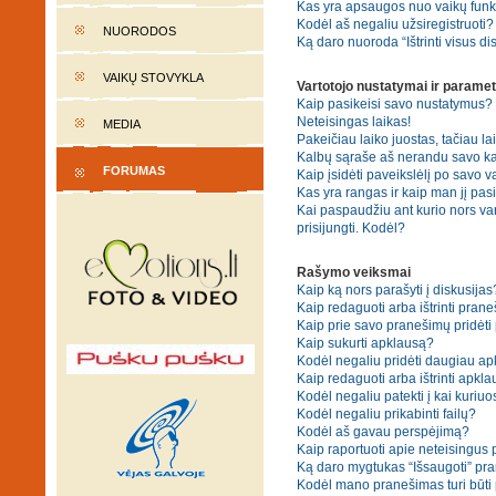
Kas yra apsaugos nuo vaikų fun
Kodėl aš negaliu užsiregistruoti?
NUORODOS
Ką daro nuoroda “Ištrinti visus di
VAIKŲ STOVYKLA
Vartotojo nustatymai ir paramet
Kaip pasikeisi savo nustatymus?
Neteisingas laikas!
MEDIA
Pakeičiau laiko juostas, tačiau lai
Kalbų sąraše aš nerandu savo ka
FORUMAS
Kaip įsidėti paveikslėlį po savo v
Kas yra rangas ir kaip man jį pasi
Kai paspaudžiu ant kurio nors va
prisijungti. Kodėl?
Rašymo veiksmai
Kaip ką nors parašyti į diskusijas
Kaip redaguoti arba ištrinti pran
Kaip prie savo pranešimų pridėti
Kaip sukurti apklausą?
Kodėl negaliu pridėti daugiau a
Kaip redaguoti arba ištrinti apkl
Kodėl negaliu patekti į kai kuriu
Kodėl negaliu prikabinti failų?
Kodėl aš gavau perspėjimą?
Kaip raportuoti apie neteisingus
Ką daro mygtukas “Išsaugoti” p
Kodėl mano pranešimas turi būti p