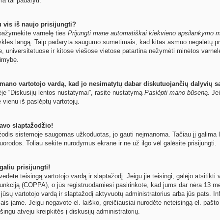
na tai padaryti.
 vis iš naujo prisijungti?
ų pažymėkite varnelę ties
Prijungti mane automatiškai kiekvieno apsilankymo 
yklės langą. Taip padaryta saugumo sumetimais, kad kitas asmuo negalėtų pri
e, universitetuose ir kitose viešose vietose patartina nežymėti minėtos varne
limybę.
 mano vartotojo vardą, kad jo nesimatytų dabar diskutuojančių dalyvių s
ėje “Diskusijų lentos nustatymai”, rasite nustatymą
Paslėpti mano būseną
. Je
e vienu iš paslėptų vartotojų.
avo slaptažodžio!
odis sistemoje saugomas užkoduotas, jo gauti neįmanoma. Tačiau jį galima leng
orodos. Toliau sekite nurodymus ekrane ir ne už ilgo vėl galėsite prisijungti.
aliu prisijungti!
 įvedėte teisingą vartotojo vardą ir slaptažodį. Jeigu jie teisingi, galėjo atsitik
unkciją (COPPA), o jūs registruodamiesi pasirinkote, kad jums dar nėra 13 met
 jūsų vartotojo vardą ir slaptažodį aktyvuotų administratorius arba jūs pats. In
ymais jame. Jeigu negavote el. laiško, greičiausiai nurodėte neteisingą el. paš
šingu atveju kreipkitės į diskusijų administratorių.