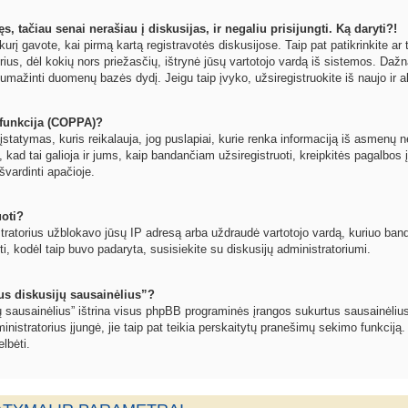
, tačiau senai nerašiau į diskusijas, ir negaliu prisijungti. Ką daryti?!
kurį gavote, kai pirmą kartą registravotės diskusijose. Taip pat patikrinkite ar t
orius, dėl kokių nors priežasčių, ištrynė jūsų vartotojo vardą iš sistemos. Dažn
umažinti duomenų bazės dydį. Jeigu taip įvyko, užsiregistruokite iš naujo ir a
funkcija (COPPA)?
statymas, kuris reikalauja, jog puslapiai, kurie renka informaciją iš asmenų ne
, kad tai galioja ir jums, kaip bandančiam užsiregistruoti, kreipkitės pagalbos 
švardinti apačioje.
uoti?
tratorius užblokavo jūsų IP adresą arba uždraudė vartotojo vardą, kuriuo bandote
oti, kodėl taip buvo padaryta, susisiekite su diskusijų administratoriumi.
sus diskusijų sausainėlius”?
jų sausainėlius” ištrina visus phpBB programinės įrangos sukurtus sausainėlius
inistratorius įjungė, jie taip pat teikia perskaitytų pranešimų sekimo funkciją.
lbėti.