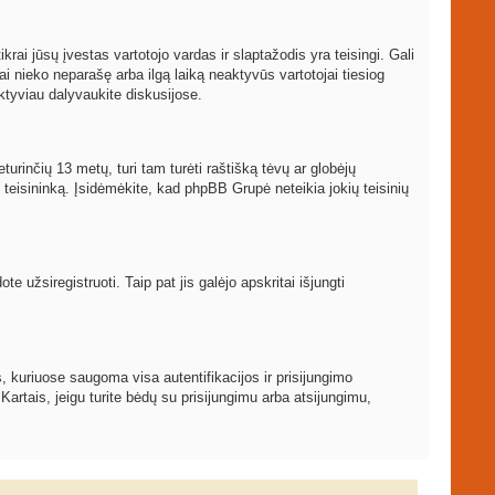
ikrai jūsų įvestas vartotojo vardas ir slaptažodis yra teisingi. Gali
ai nieko neparašę arba ilgą laiką neaktyvūs vartotojai tiesiog
ktyviau dalyvaukite diskusijose.
turinčių 13 metų, turi tam turėti raštišką tėvų ar globėjų
į teisininką. Įsidėmėkite, kad phpBB Grupė neteikia jokių teisinių
 užsiregistruoti. Taip pat jis galėjo apskritai išjungti
, kuriuose saugoma visa autentifikacijos ir prisijungimo
 Kartais, jeigu turite bėdų su prisijungimu arba atsijungimu,