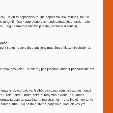
metu
. Jeigu to nepadarysite, jus paprasčiausiai atjungs, kai tik
sijungti iš jūsų kompiuterio pasinaudodamas jūsų vardu, todėl
les. Jeigu nematote minėto punkto, vadinasi diskusijų
ąraše?
igu jį įjungsite apie jūsų prisijungimus žinos tik administratoriai,
vai pasikeisti. Nueikite į prisijungimo langą ir paspauskite ant
ti vienas iš dviejų dalykų. Galbūt diskusijų administratorius įjungė
ų. Tokiu atveju turite sekti nurodymus ekrane. Kai kurios
formacija apie tai pateikiama registracijos metu. Ne už ilgo turite
to adresą arba jūsų pašto sistema pagalvojo, kad laiškas yra