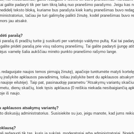
ai galite padaryti tik per tam tikrą laiką nuo pranešimo parašymo. Jeigu kas n
nedidelį teksto bloką, kuriame bus parašyta kiek kartų pranešimas buvo reda
nistratorius, tačiau jie turi galimybę palikti žinutę, kodėl pranešimas buvo red
s nors jau atsakė.
dėti parašą?
 parašą iš pradžių turite jį susikurti per vartotojo valdymo pultą. Kai tai pad
t galite pridėti parašą prie visų rašomų pranešimų. Tai galite padaryti įjungę 
mėjus varnelę šalia aukščiau minėto punkto pranešimo rašymo lange.
 redaguojate naujos temos pirmąją žinutę), apačioje turėtumėte matyti kortelę
žių įrašykite apklausos pavadinimą, toliau įrašykite bent du apklausos atsaky
 naujoje eilutėje). Taip pat, pasinaudoję parametru “Atsakymų variantų skaičius
metu, dienų skaičių, kiek tęsis apklausa (0 reiškia niekada nesibaigiančią apkla
oje iš naujo.
au apklausos atsakymų variantų?
o diskusijų administratorius. Susisiekite su juo, jeigu manote, kad jums reiki
apklausą?
ali redaguoti tik tas, kuris ją sukūrė, moderatoriai arba administratoriai. No