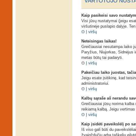
VARTOTOJO NUSTA
Kaip pasikeisi savo nustaty
Visi jūsų nustatymai (jeigu es
viršutinėje puslapio dalyje. Te
Į viršų
Neteisingas laikas!
Greičiausiai nesutampa laiko juo
Paryžius, Niujorkas, Sidnėjus ir 
metas būtų tai padaryti.
Į viršų
Pakeičiau laiko juostas, tačia
Jeigu esate įsitikinę, kad teisi
administratoriui.
Į viršų
Kalbų sąraše aš nerandu sav
Greičiausiai jūsų norima kalba n
reikiamą kalbą. Jeigu vertimas 
Į viršų
Kaip įsidėti paveikslėlį po s
Iš viso gali būti du paveikslėli
žvaigždučių arba taškelių eilut