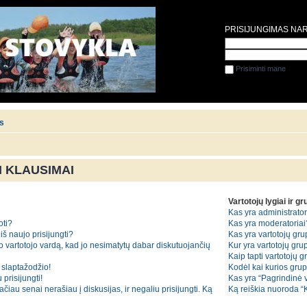
PRISIJUNGIMAS NA
Prisiminti mane
is
 KLAUSIMAI
Vartotojų lygiai ir g
Kas yra administrator
oti?
Kas yra moderatoriai
iš naujo prisijungti?
Kas yra vartotojų gr
o vartotojo vardą, kad jo nesimatytų dabar diskutuojančių
Kur yra vartotojų grup
Kaip tapti vartotojų 
slaptažodžio!
Kodėl kai kurios gru
 prisijungti!
Kas yra “Pagrindinė 
iau senai nerašiau į diskusijas, ir negaliu prisijungti. Ką
Ką reiškia nuoroda 