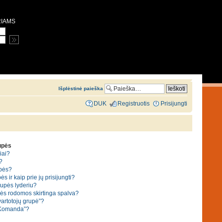
RIAMS
Išplėstinė paieška
DUK
Registruotis
Prisijungti
rupės
iai?
?
upės?
ės ir kaip prie jų prisijungti?
grupės lyderiu?
pės rodomos skirtinga spalva?
vartotojų grupė”?
“Komanda”?