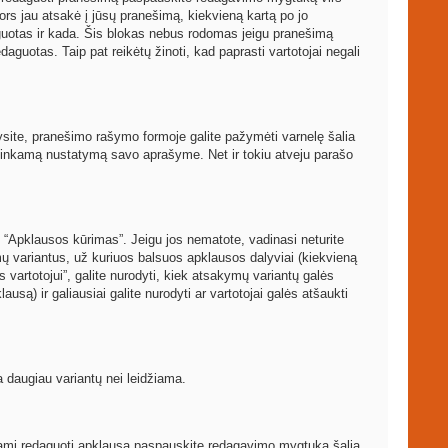
ors jau atsakė į jūsų pranešimą, kiekvieną kartą po jo
guotas ir kada. Šis blokas nebus rodomas jeigu pranešimą
aguotas. Taip pat reikėtų žinoti, kad paprasti vartotojai negali
arysite, pranešimo rašymo formoje galite pažymėti varnelę šalia
atitinkamą nustatymą savo aprašyme. Net ir tokiu atveju parašo
 “Apklausos kūrimas”. Jeigu jos nematote, vadinasi neturite
mų variantus, už kuriuos balsuos apklausos dalyviai (kiekvieną
 vartotojui”, galite nurodyti, kiek atsakymų variantų galės
usą) ir galiausiai galite nurodyti ar vartotojai galės atšaukti
a daugiau variantų nei leidžiama.
rėdami redaguoti apklausą paspauskite redagavimo mygtuką šalia