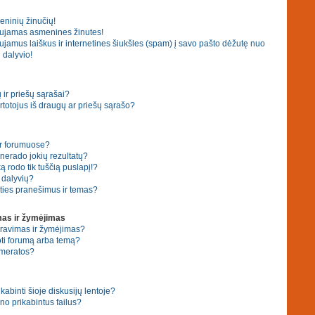
eninių žinučių!
ujamas asmenines žinutes!
amus laiškus ir internetines šiukšles (spam) į savo pašto dėžutę nuo
 dalyvio!
ir priešų sąrašai?
 vartotojus iš draugų ar priešų sąrašo?
ar forumuose?
erado jokių rezultatų?
 rodo tik tuščią puslapį!?
ų dalyvių?
ties pranešimus ir temas?
as ir žymėjimas
eravimas ir žymėjimas?
ti forumą arba temą?
umeratos?
ikabinti šioje diskusijų lentoje?
no prikabintus failus?