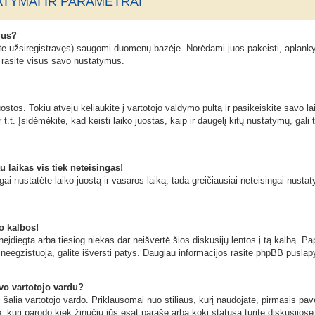
TYMAI IR PARAMETRAI
mus?
ate užsiregistravęs) saugomi duomenų bazėje. Norėdami juos pakeisti, aplanky
n rasite visus savo nustatymus.
stos. Tokiu atveju keliaukite į vartotojo valdymo pultą ir pasikeiskite savo lai
t.t. Įsidėmėkite, kad keisti laiko juostas, kaip ir daugelį kitų nustatymų, gali t
u laikas vis tiek neteisingas!
ngai nustatėte laiko juostą ir vasaros laiką, tada greičiausiai neteisingai nusta
o kalbos!
eįdiegta arba tiesiog niekas dar neišvertė šios diskusijų lentos į tą kalbą. Pa
neegzistuoja, galite išversti patys. Daugiau informacijos rasite phpBB puslapy
avo vartotojo vardu?
ai šalia vartotojo vardo. Priklausomai nuo stiliaus, kurį naudojate, pirmasis pa
ė, kuri parodo kiek žinučių jūs esat parašę arba kokį statusą turite diskusijose