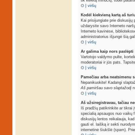
tik keletą minučių, todėl patarti
Į viršų
Kodėl kiekvieną kartą aš turiu
Kai prisijungiate prie diskusij
uždarysite savo Interneto narš
Interneto kavinėse, bibliotekos
administratorius išjungė šią ga
Į viršų
Ar galima kaip nors paslėpti
Vartotojo valdymo pulte, kortel
moderatoriai ir jūs pats. Tapsit
Į viršų
Pamečiau arba neatsimenu s
Nepanikuokite! Kadangi slaptaž
Aš pamiršau savo slaptažodį
nu
Į viršų
Aš užsiregistravau, tačiau neg
Iš pradžių patikrinkite ar tikrai
specialią apsaugos nuo vaikų f
diskusijų lentos reikalauja, kad
gauti el. laišką ir sekti nurod
internetinė šiukšlė (spam). Prie