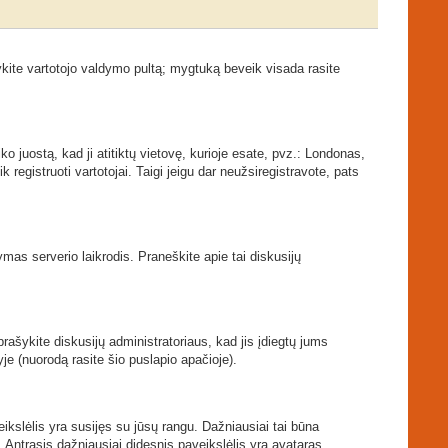
kite vartotojo valdymo pultą; mygtuką beveik visada rasite
ko juostą, kad ji atitiktų vietovę, kurioje esate, pvz.: Londonas,
ik registruoti vartotojai. Taigi jeigu dar neužsiregistravote, pats
tymas serverio laikrodis. Praneškite apie tai diskusijų
prašykite diskusijų administratoriaus, kad jis įdiegtų jums
je (nuorodą rasite šio puslapio apačioje).
veikslėlis yra susijęs su jūsų rangu. Dažniausiai tai būna
. Antrasis dažniausiai didesnis paveikslėlis yra avataras.