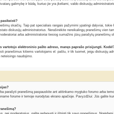
vatarų galimybę ir būdą, kuriuo jie yra įkeliami, valdo diskusijų administratoriu
 pasikeisti?
šimų skaičių. Taip pat specialiais rangais pažymimi ypatingi dalyviai, tokie ka
ustato diskusijų administratorius. Nerašinėkite nereikalingų pranešimų vien 
moderatoriai arba administratoriai tiesiog sumažins jūsų parašytų pranešimų s
s vartotojo elektroninio pašto adreso, manęs paprašo prisijungti. Kodėl
siųsti pranešimus kitiems vartotojams el. paštu, ir tik tuomet, jeigu diskusijų
o neteisingo naudojimo.
sijas?
ba parašyti pranešimą paspauskite ant atitinkamo mygtuko forumo arba temos l
ename forume ir temoje nurodytas ekrano apačioje. Pavyzdžiui: Jūs galite kurti
 pranešimą?
ius, nei moderatorius, galite redaguoti ir ištrinti tik savo pranešimus. Norėd