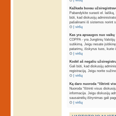
Į viršų
Kažkada buvau užsiregistravęs
Pabandykite surasti el. laišką, 
būti, kad diskusijų administrat
pašalinami iš sistemos norint s
Į viršų
Kas yra apsaugos nuo vaikų 
COPPA - yra Jungtinių Valstijų į
sutikimą. Jeigu nesate įsitikinę
patarimų, išskyrus tuos, kurie i
Į viršų
Kodėl aš negaliu užsiregistr
Gali būti, kad diskusijų adminis
registraciją. Jeigu norite sužin
Į viršų
Ką daro nuoroda “Ištrinti vi
Nuoroda “Ištrinti visus diskusi
informacija. Jeigu diskusijų adm
sausainėlių ištrynimas gali page
Į viršų