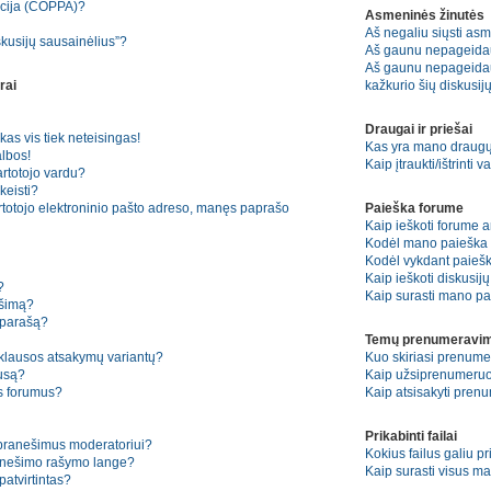
kcija (COPPA)?
Asmeninės žinutės
Aš negaliu siųsti asm
skusijų sausainėlius”?
Aš gaunu nepageida
Aš gaunu nepageidauj
rai
kažkurio šių diskusijų
Draugai ir priešai
kas vis tiek neteisingas!
Kas yra mano draugų 
lbos!
Kaip įtraukti/ištrinti
artotojo vardu?
keisti?
rtotojo elektroninio pašto adreso, manęs paprašo
Paieška forume
Kaip ieškoti forume 
Kodėl mano paieška n
Kodėl vykdant paiešką
Kaip ieškoti diskusij
?
Kaip surasti mano pa
ešimą?
 parašą?
Temų prenumeravim
pklausos atsakymų variantų?
Kuo skiriasi prenum
ausą?
Kaip užsiprenumeruo
os forumus?
Kaip atsisakyti pren
Prikabinti failai
 pranešimus moderatoriui?
Kokius failus galiu pr
ranešimo rašymo lange?
Kaip surasti visus ma
atvirtintas?