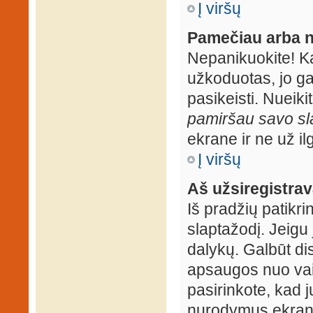
Į viršų
Pamečiau arba n
Nepanikuokite! K
užkoduotas, jo ga
pasikeisti. Nueiki
pamiršau savo sl
ekrane ir ne už ilg
Į viršų
Aš užsiregistrava
Iš pradžių patikrin
slaptažodį. Jeigu j
dalykų. Galbūt dis
apsaugos nuo vai
pasirinkote, kad j
nurodymus ekrane.