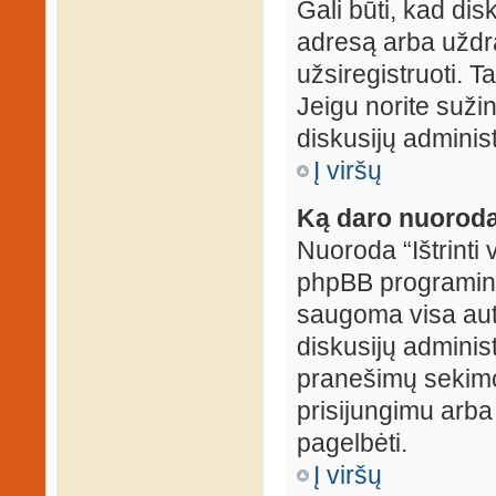
Gali būti, kad dis
adresą arba uždr
užsiregistruoti. Ta
Jeigu norite sužin
diskusijų administ
Į viršų
Ką daro nuoroda 
Nuoroda “Ištrinti 
phpBB programinė
saugoma visa auten
diskusijų administr
pranešimų sekimo 
prisijungimu arba
pagelbėti.
Į viršų