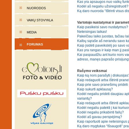
Kas yra apsaugos nuo vaikų fun
Kodėl aš negaliu užsiregistruoti?
NUORODOS
Ką daro nuoroda “Ištrinti visus di
VAIKŲ STOVYKLA
Vartotojo nustatymai ir paramet
Kaip pasikeisi savo nustatymus?
Neteisingas laikas!
MEDIA
Pakeičiau laiko juostas, tačiau lai
Kalbų sąraše aš nerandu savo ka
FORUMAS
Kaip įsidėti paveikslėlį po savo v
Kas yra rangas ir kaip man jį pasi
Kai paspaudžiu ant kurio nors var
adreso, manęs paprašo prisijungt
Rašymo veiksmai
Kaip ką nors parašyti į diskusijas
Kaip redaguoti arba ištrinti pran
Kaip prie savo pranešimų pridėti
Kaip sukurti apklausą?
Kodėl negaliu pridėti daugiau a
variantų?
Kaip redaguoti arba ištrinti apkl
Kodėl negaliu patekti į kai kuriu
Kodėl negaliu prikabinti failų?
Kodėl aš gavau perspėjimą?
Kaip raportuoti apie neteisingus
Ką daro mygtukas “Išsaugoti” p