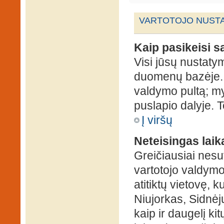
VARTOTOJO NUSTA
Kaip pasikeisi 
Visi jūsų nustaty
duomenų bazėje. N
valdymo pultą; my
puslapio dalyje. 
Į viršų
Neteisingas laik
Greičiausiai nesut
vartotojo valdymo 
atitiktų vietovę, 
Niujorkas, Sidnėjus
kaip ir daugelį kit