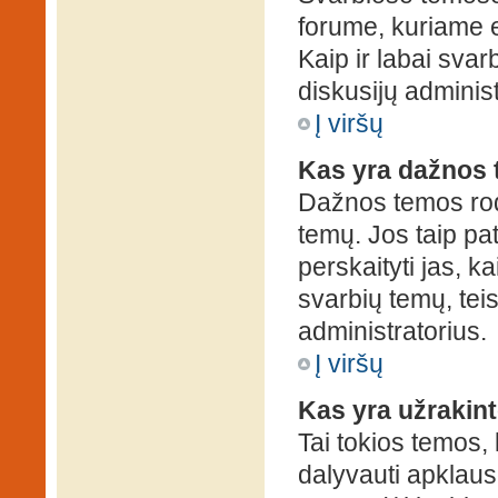
forume, kuriame 
Kaip ir labai sva
diskusijų administ
Į viršų
Kas yra dažnos
Dažnos temos rod
temų. Jos taip pa
perskaityti jas, ka
svarbių temų, tei
administratorius.
Į viršų
Kas yra užrakin
Tai tokios temos, 
dalyvauti apklauso