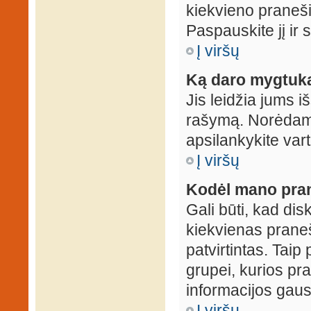
kiekvieno praneš
Paspauskite jį ir
Į viršų
Ką daro mygtuka
Jis leidžia jums i
rašymą. Norėdami
apsilankykite var
Į viršų
Kodėl mano prane
Gali būti, kad dis
kiekvienas praneš
patvirtintas. Taip
grupei, kurios pra
informacijos gausi
Į viršų