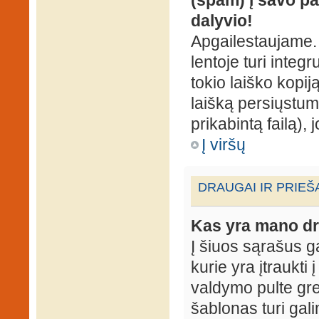
dalyvio!
Apgailestaujame. 
lentoje turi integ
tokio laiško kopij
laišką persiųstum
prikabintą failą),
Į viršų
DRAUGAI IR PRIEŠ
Kas yra mano dr
Į šiuos sąrašus gal
kurie yra įtraukti
valdymo pulte gr
šablonas turi gal