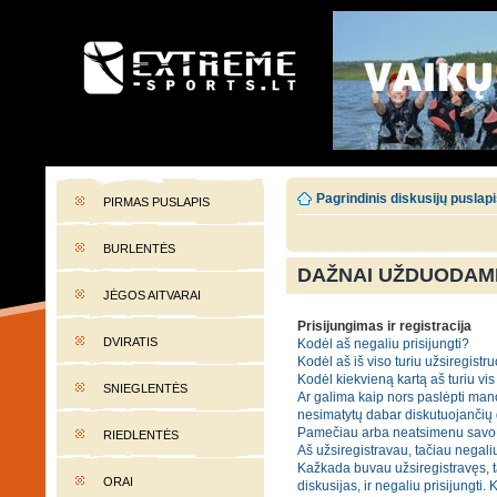
EXTREME-SPORTS.LT
Lietuvos extremalaus sporto portalas
Pagrindinis diskusijų puslap
PIRMAS PUSLAPIS
BURLENTĖS
DAŽNAI UŽDUODAMI
JĖGOS AITVARAI
Prisijungimas ir registracija
DVIRATIS
Kodėl aš negaliu prisijungti?
Kodėl aš iš viso turiu užsiregistru
Kodėl kiekvieną kartą aš turiu vis 
SNIEGLENTĖS
Ar galima kaip nors paslėpti mano
nesimatytų dabar diskutuojančių
Pamečiau arba neatsimenu savo 
RIEDLENTĖS
Aš užsiregistravau, tačiau negaliu
Kažkada buvau užsiregistravęs, t
ORAI
diskusijas, ir negaliu prisijungti. 