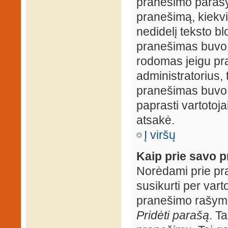
pranešimo parašy
pranešimą, kiekv
nedidelį teksto b
pranešimas buvo 
rodomas jeigu pr
administratorius, t
pranešimas buvo r
paprasti vartotojai
atsakė.
Į viršų
Kaip prie savo p
Norėdami prie pran
susikurti per vart
pranešimo rašymo
Pridėti parašą
. T