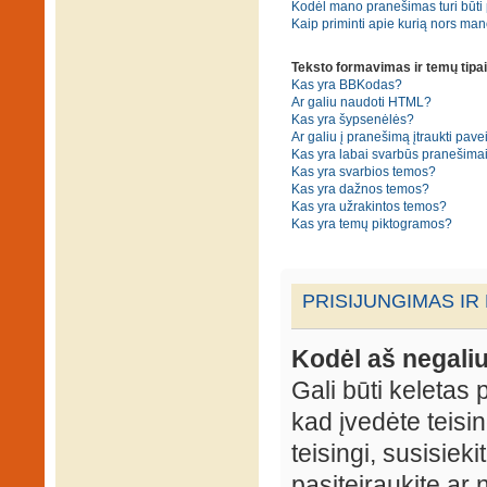
Kodėl mano pranešimas turi būti p
Kaip priminti apie kurią nors ma
Teksto formavimas ir temų tipai
Kas yra BBKodas?
Ar galiu naudoti HTML?
Kas yra šypsenėlės?
Ar galiu į pranešimą įtraukti pavei
Kas yra labai svarbūs pranešima
Kas yra svarbios temos?
Kas yra dažnos temos?
Kas yra užrakintos temos?
Kas yra temų piktogramos?
PRISIJUNGIMAS IR
Kodėl aš negaliu
Gali būti keletas p
kad įvedėte teisin
teisingi, susisieki
pasiteiraukite ar 