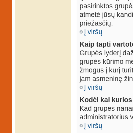
pasirinktos grupės
atmetė jūsų kandid
priežasčių.
Į viršų
Kaip tapti varto
Grupės lyderį daž
grupės kūrimo met
žmogus į kurį turi
jam asmeninę žin
Į viršų
Kodėl kai kurio
Kad grupės nariai
administratorius v
Į viršų