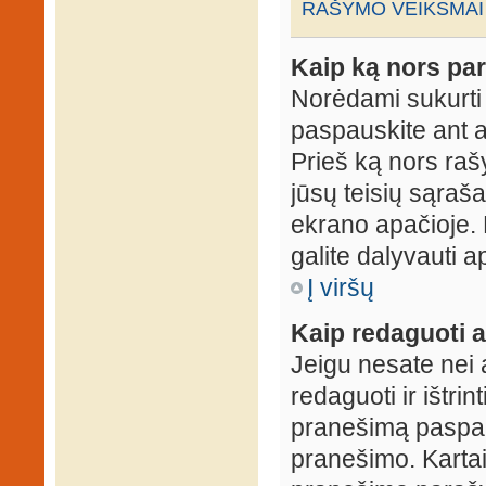
RAŠYMO VEIKSMAI
Kaip ką nors par
Norėdami sukurti
paspauskite ant 
Prieš ką nors rašy
jūsų teisių sąraš
ekrano apačioje. 
galite dalyvauti ap
Į viršų
Kaip redaguoti a
Jeigu nesate nei 
redaguoti ir ištri
pranešimą paspau
pranešimo. Kartais