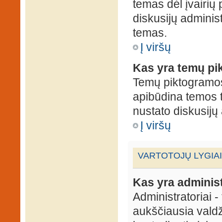
temas dėl įvairių
diskusijų administ
temas.
Į viršų
Kas yra temų p
Temų piktogramos 
apibūdina temos 
nustato diskusijų 
Į viršų
VARTOTOJŲ LYGIAI
Kas yra administ
Administratoriai 
aukščiausia valdž