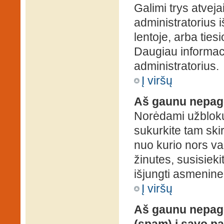
Galimi trys atveja
administratorius 
lentoje, arba ties
Daugiau informaci
administratorius.
Į viršų
Aš gaunu nepag
Norėdami užblokuo
sukurkite tam ski
nuo kurio nors va
žinutes, susisieki
išjungti asmenine
Į viršų
Aš gaunu nepage
(spam) į savo pa