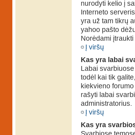
nurodyti kelio į s
Interneto serveris)
yra už tam tikrų 
yahoo pašto dėžuč
Norėdami įtraukti
Į viršų
Kas yra labai s
Labai svarbiuose
todėl kai tik galit
kiekvieno forumo v
rašyti labai svar
administratorius.
Į viršų
Kas yra svarbio
Svarbiose temose 