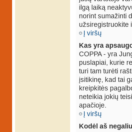
ilgą laiką neaktyv
norint sumažinti 
užsiregistruokite 
Į viršų
Kas yra apsaugo
COPPA - yra Jungti
puslapiai, kurie 
turi tam turėti ra
įsitikinę, kad tai
kreipkitės pagalb
neteikia jokių tei
apačioje.
Į viršų
Kodėl aš negaliu