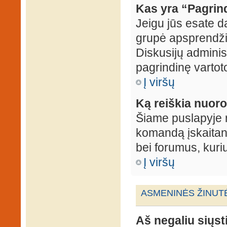
Kas yra “Pagrin
Jeigu jūs esate d
grupė apsprendžia
Diskusijų administ
pagrindinę vartot
Į viršų
Ką reiškia nuo
Šiame puslapyje r
komandą įskaitant
bei forumus, kuri
Į viršų
ASMENINĖS ŽINUT
Aš negaliu siųst