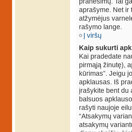
pranešimų. Tai ga
aprašyme. Net ir 
atžymėjus varnel
rašymo lange.
Į viršų
Kaip sukurti ap
Kai pradedate na
pirmąją žinutę), 
kūrimas”. Jeigu jo
apklausas. Iš pra
įrašykite bent du
balsuos apklausos
rašyti naujoje eil
“Atsakymų variantų
atsakymų variantų