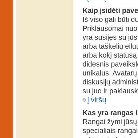
Kaip įsidėti pav
Iš viso gali būti d
Priklausomai nuo s
yra susijęs su jū
arba taškelių eilu
arba kokį statusą 
didesnis paveiksl
unikalus. Avatarų 
diskusijų administ
su juo ir paklausk
Į viršų
Kas yra rangas i
Rangai žymi jūsų 
specialiais rangai