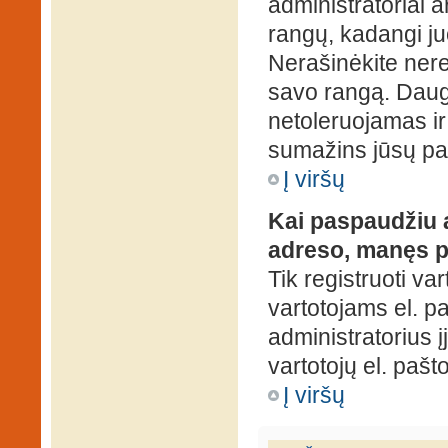
administratoriai a
rangų, kadangi ju
Nerašinėkite ner
savo rangą. Daug
netoleruojamas ir
sumažins jūsų pa
Į viršų
Kai paspaudžiu a
adreso, manęs p
Tik registruoti va
vartotojams el. paš
administratorius 
vartotojų el. paš
Į viršų