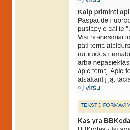
Kaip priminti ap
Paspaudę nuorodą
puslapyje galite "
Visi pranešimai t
pati tema atsidur
nuorodos nematote
arba nepasiektas 
apie temą. Apie te
atsakant į ją, tači
Į viršų
TEKSTO FORMAVIMA
Kas yra BBKod
BBKodas - tai sp