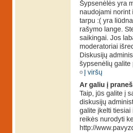
Šypsenėlės yra ma
naudojami norint i
tarpu :( yra liūd
rašymo lange. Ste
saikingai. Jos la
moderatoriai išre
Diskusijų administ
šypsenėlių galit
Į viršų
Ar galiu į praneš
Taip, jūs galite į
diskusijų administ
galite įkelti ties
reikės nurodyti kel
http://www.pavyzd