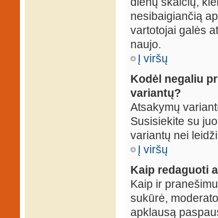
dienų skaičių, ki
nesibaigiančią apk
vartotojai galės a
naujo.
Į viršų
Kodėl negaliu p
variantų?
Atsakymų variantų
Susisiekite su ju
variantų nei leidž
Į viršų
Kaip redaguoti a
Kaip ir pranešimus
sukūrė, moderator
apklausą paspaus