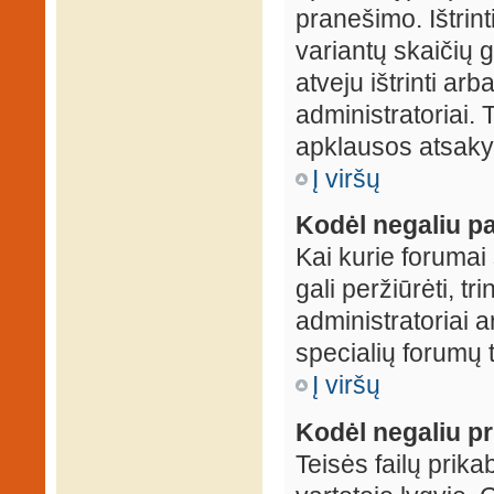
pranešimo. Ištrin
variantų skaičių 
atveju ištrinti ar
administratoriai.
apklausos atsakym
Į viršų
Kodėl negaliu pa
Kai kurie forumai 
gali peržiūrėti, tr
administratoriai a
specialių forumų t
Į viršų
Kodėl negaliu pri
Teisės failų prik