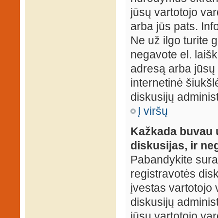
jūsų vartotojo var
arba jūs pats. Inf
Ne už ilgo turite 
negavote el. laišk
adresą arba jūsų 
internetinė šiukšl
diskusijų administ
Į viršų
Kažkada buvau už
diskusijas, ir ne
Pabandykite surast
registravotės disku
įvestas vartotojo 
diskusijų administ
jūsų vartotojo va