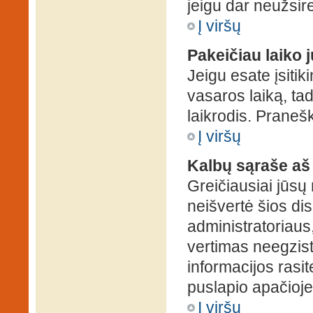
jeigu dar neužsire
Į viršų
Pakeičiau laiko j
Jeigu esate įsitiki
vasaros laiką, ta
laikrodis. Pranešk
Į viršų
Kalbų sąraše aš
Greičiausiai jūsų
neišvertė šios dis
administratoriaus,
vertimas neegzist
informacijos rasi
puslapio apačioje
Į viršų