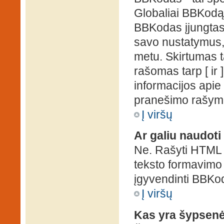
Globaliai BBKodą g
BBKodas įjungtas, p
savo nustatymus,
metu. Skirtumas 
rašomas tarp [ ir 
informacijos apie
pranešimo rašymo
Į viršų
Ar galiu naudot
Ne. Rašyti HTML k
teksto formavimo
įgyvendinti BBKo
Į viršų
Kas yra šypsen