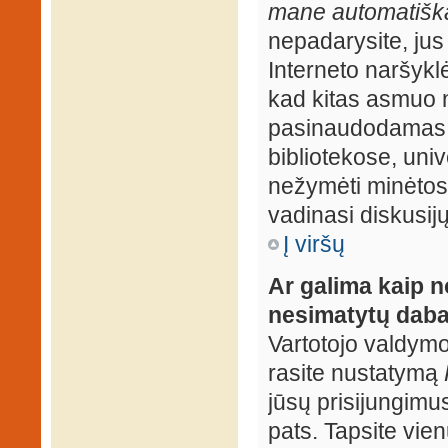
mane automatiška
nepadarysite, jus
Interneto naršyk
kad kitas asmuo n
pasinaudodamas j
bibliotekose, univ
nežymėti minėtos
vadinasi diskusij
Į viršų
Ar galima kaip n
nesimatytų daba
Vartotojo valdymo 
rasite nustatymą
jūsų prisijungimus
pats. Tapsite vien