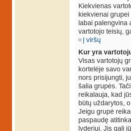
Kiekvienas vartot
kiekvienai grupei 
labai palengvina a
vartotojo teisių, g
Į viršų
Kur yra vartotojų
Visas vartotojų g
kortelėje savo var
nors prisijungti,
šalia grupės. Tač
reikalauja, kad jū
būtų uždarytos, o
Jeigu grupė reika
paspaudę atitink
lyderiui. Jis gali 