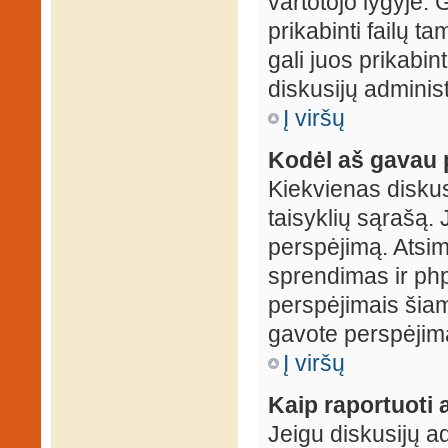
vartotojo lygyje. 
prikabinti failų t
gali juos prikabint
diskusijų administ
Į viršų
Kodėl aš gavau 
Kiekvienas diskus
taisyklių sąrašą. 
perspėjimą. Atsimi
sprendimas ir ph
perspėjimais šiam
gavote perspėjimą
Į viršų
Kaip raportuoti
Jeigu diskusijų ad