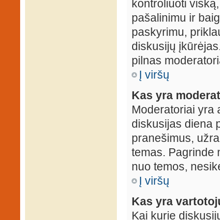
kontroliuoti viską
pašalinimu ir baig
paskyrimu, prikla
diskusijų įkūrėjas
pilnas moderator
Į viršų
Kas yra moderat
Moderatoriai yra 
diskusijas diena p
pranešimus, užrakin
temas. Pagrinde m
nuo temos, nesikei
Į viršų
Kas yra vartoto
Kai kurie diskusij