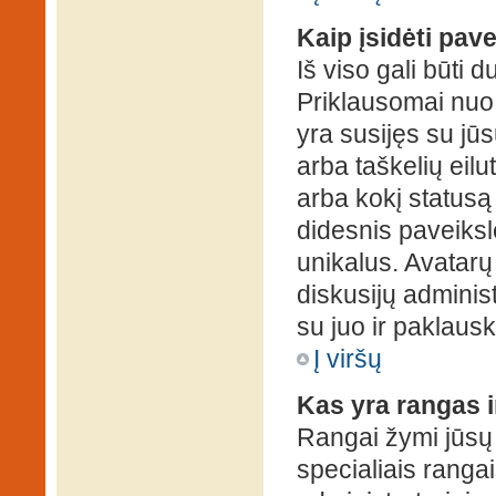
Kaip įsidėti pav
Iš viso gali būti d
Priklausomai nuo s
yra susijęs su jū
arba taškelių eilu
arba kokį statusą 
didesnis paveiksl
unikalus. Avatarų 
diskusijų administ
su juo ir paklausk
Į viršų
Kas yra rangas i
Rangai žymi jūsų 
specialiais rangai