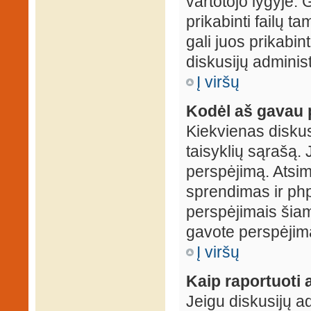
vartotojo lygyje. 
prikabinti failų t
gali juos prikabint
diskusijų administ
Į viršų
Kodėl aš gavau 
Kiekvienas diskus
taisyklių sąrašą. 
perspėjimą. Atsimi
sprendimas ir ph
perspėjimais šiam
gavote perspėjimą
Į viršų
Kaip raportuoti
Jeigu diskusijų ad