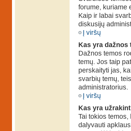
forume, kuriame 
Kaip ir labai sva
diskusijų administ
Į viršų
Kas yra dažnos
Dažnos temos rod
temų. Jos taip pa
perskaityti jas, ka
svarbių temų, tei
administratorius.
Į viršų
Kas yra užrakin
Tai tokios temos, 
dalyvauti apklauso