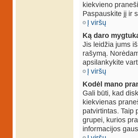
kiekvieno praneš
Paspauskite jį ir
Į viršų
Ką daro mygtuka
Jis leidžia jums i
rašymą. Norėdami
apsilankykite var
Į viršų
Kodėl mano prane
Gali būti, kad dis
kiekvienas praneš
patvirtintas. Taip
grupei, kurios pra
informacijos gausi
Į viršų