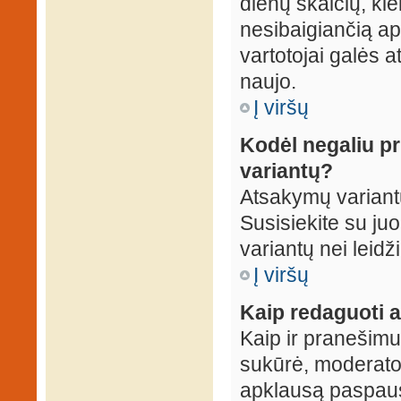
dienų skaičių, ki
nesibaigiančią apk
vartotojai galės a
naujo.
Į viršų
Kodėl negaliu p
variantų?
Atsakymų variantų
Susisiekite su ju
variantų nei leidž
Į viršų
Kaip redaguoti a
Kaip ir pranešimus
sukūrė, moderator
apklausą paspaus