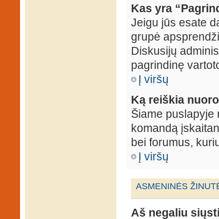
Kas yra “Pagrin
Jeigu jūs esate d
grupė apsprendžia
Diskusijų administ
pagrindinę vartot
Į viršų
Ką reiškia nuo
Šiame puslapyje r
komandą įskaitant
bei forumus, kuri
Į viršų
ASMENINĖS ŽINUT
Aš negaliu siųst