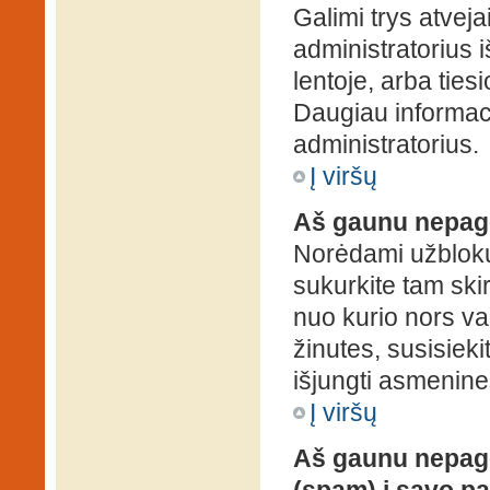
Galimi trys atveja
administratorius 
lentoje, arba ties
Daugiau informaci
administratorius.
Į viršų
Aš gaunu nepag
Norėdami užblokuo
sukurkite tam ski
nuo kurio nors va
žinutes, susisieki
išjungti asmenine
Į viršų
Aš gaunu nepage
(spam) į savo pa