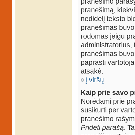
pranešimo parašy
pranešimą, kiekv
nedidelį teksto b
pranešimas buvo 
rodomas jeigu pr
administratorius, t
pranešimas buvo r
paprasti vartotojai
atsakė.
Į viršų
Kaip prie savo p
Norėdami prie pran
susikurti per vart
pranešimo rašymo
Pridėti parašą
. T