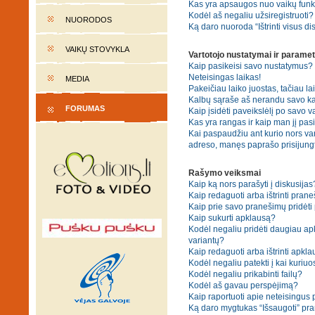
Kas yra apsaugos nuo vaikų fun
Kodėl aš negaliu užsiregistruoti?
NUORODOS
Ką daro nuoroda “Ištrinti visus di
VAIKŲ STOVYKLA
Vartotojo nustatymai ir paramet
Kaip pasikeisi savo nustatymus?
Neteisingas laikas!
MEDIA
Pakeičiau laiko juostas, tačiau lai
Kalbų sąraše aš nerandu savo ka
FORUMAS
Kaip įsidėti paveikslėlį po savo v
Kas yra rangas ir kaip man jį pasi
Kai paspaudžiu ant kurio nors var
adreso, manęs paprašo prisijungt
Rašymo veiksmai
Kaip ką nors parašyti į diskusijas
Kaip redaguoti arba ištrinti pran
Kaip prie savo pranešimų pridėti
Kaip sukurti apklausą?
Kodėl negaliu pridėti daugiau a
variantų?
Kaip redaguoti arba ištrinti apkl
Kodėl negaliu patekti į kai kuriu
Kodėl negaliu prikabinti failų?
Kodėl aš gavau perspėjimą?
Kaip raportuoti apie neteisingus
Ką daro mygtukas “Išsaugoti” p