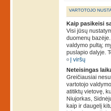
VARTOTOJO NUSTA
Kaip pasikeisi 
Visi jūsų nustaty
duomenų bazėje. N
valdymo pultą; my
puslapio dalyje. 
Į viršų
Neteisingas laik
Greičiausiai nesut
vartotojo valdymo 
atitiktų vietovę, 
Niujorkas, Sidnėjus
kaip ir daugelį kit