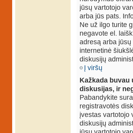
jūsų vartotojo var
arba jūs pats. Inf
Ne už ilgo turite 
negavote el. laišk
adresą arba jūsų 
internetinė šiukšl
diskusijų administ
Į viršų
Kažkada buvau už
diskusijas, ir ne
Pabandykite surast
registravotės disku
įvestas vartotojo 
diskusijų administ
jūsų vartotojo va