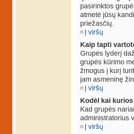
pasirinktos grupės
atmetė jūsų kandid
priežasčių.
Į viršų
Kaip tapti varto
Grupės lyderį daž
grupės kūrimo met
žmogus į kurį turi
jam asmeninę žin
Į viršų
Kodėl kai kurio
Kad grupės nariai
administratorius v
Į viršų