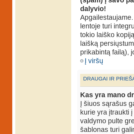
dalyvio!
Apgailestaujame. 
lentoje turi integ
tokio laiško kopij
laišką persiųstum
prikabintą failą),
Į viršų
DRAUGAI IR PRIEŠ
Kas yra mano dr
Į šiuos sąrašus gal
kurie yra įtraukti
valdymo pulte gr
šablonas turi gal