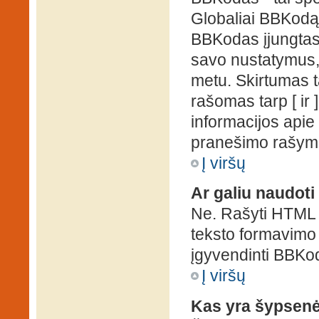
Globaliai BBKodą g
BBKodas įjungtas, p
savo nustatymus,
metu. Skirtumas 
rašomas tarp [ ir 
informacijos apie
pranešimo rašymo
Į viršų
Ar galiu naudot
Ne. Rašyti HTML k
teksto formavimo
įgyvendinti BBKo
Į viršų
Kas yra šypsen