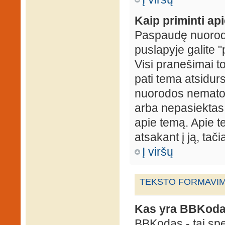
Kaip priminti ap
Paspaudę nuorodą
puslapyje galite "
Visi pranešimai t
pati tema atsidur
nuorodos nematote
arba nepasiektas 
apie temą. Apie te
atsakant į ją, tači
Į viršų
TEKSTO FORMAVIMA
Kas yra BBKod
BBKodas - tai sp