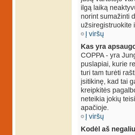
ilgą laiką neaktyv
norint sumažinti 
užsiregistruokite 
Į viršų
Kas yra apsaugo
COPPA - yra Jungti
puslapiai, kurie 
turi tam turėti ra
įsitikinę, kad tai
kreipkitės pagalb
neteikia jokių tei
apačioje.
Į viršų
Kodėl aš negaliu