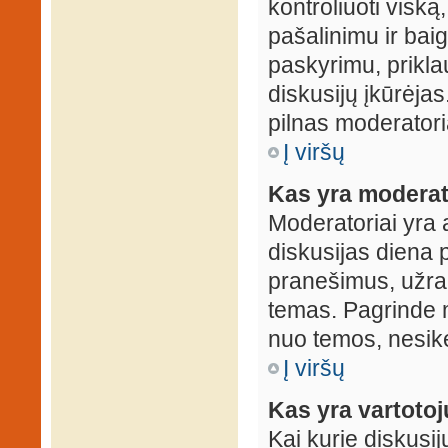
kontroliuoti viską
pašalinimu ir baig
paskyrimu, prikla
diskusijų įkūrėjas
pilnas moderator
Į viršų
Kas yra moderat
Moderatoriai yra 
diskusijas diena p
pranešimus, užrakin
temas. Pagrinde m
nuo temos, nesikei
Į viršų
Kas yra vartoto
Kai kurie diskusij