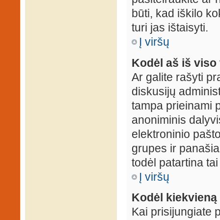
būti, kad iškilo k
turi jas ištaisyti.
Į viršų
Kodėl aš iš viso 
Ar galite rašyti 
diskusijų administ
tampa prieinami p
anoniminis dalyvis
elektroninio pašt
grupes ir panašiai
todėl patartina tai
Į viršų
Kodėl kiekvieną k
Kai prisijungiate 