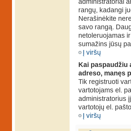
administratoriai a
rangų, kadangi ju
Nerašinėkite ner
savo rangą. Daug
netoleruojamas ir
sumažins jūsų pa
Į viršų
Kai paspaudžiu a
adreso, manęs p
Tik registruoti va
vartotojams el. paš
administratorius 
vartotojų el. paš
Į viršų