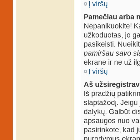
Į viršų
Pamečiau arba n
Nepanikuokite! K
užkoduotas, jo ga
pasikeisti. Nueiki
pamiršau savo sl
ekrane ir ne už ilg
Į viršų
Aš užsiregistrava
Iš pradžių patikrin
slaptažodį. Jeigu j
dalykų. Galbūt dis
apsaugos nuo vai
pasirinkote, kad j
nurodymus ekrane.