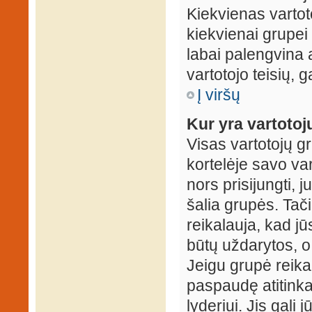
Kiekvienas vartot
kiekvienai grupei 
labai palengvina a
vartotojo teisių, g
Į viršų
Kur yra vartotojų
Visas vartotojų g
kortelėje savo var
nors prisijungti,
šalia grupės. Tač
reikalauja, kad jū
būtų uždarytos, o
Jeigu grupė reika
paspaudę atitink
lyderiui. Jis gali 