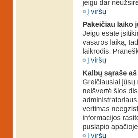
jeigu dar neužsire
Į viršų
Pakeičiau laiko j
Jeigu esate įsitiki
vasaros laiką, ta
laikrodis. Pranešk
Į viršų
Kalbų sąraše aš
Greičiausiai jūsų
neišvertė šios dis
administratoriaus,
vertimas neegzist
informacijos rasi
puslapio apačioje
Į viršų