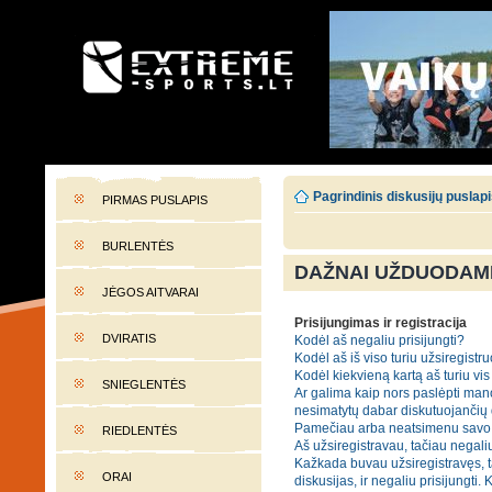
EXTREME-SPORTS.LT
Lietuvos extremalaus sporto portalas
Pagrindinis diskusijų puslap
PIRMAS PUSLAPIS
BURLENTĖS
DAŽNAI UŽDUODAMI
JĖGOS AITVARAI
Prisijungimas ir registracija
DVIRATIS
Kodėl aš negaliu prisijungti?
Kodėl aš iš viso turiu užsiregistru
Kodėl kiekvieną kartą aš turiu vis 
SNIEGLENTĖS
Ar galima kaip nors paslėpti mano
nesimatytų dabar diskutuojančių
Pamečiau arba neatsimenu savo 
RIEDLENTĖS
Aš užsiregistravau, tačiau negaliu
Kažkada buvau užsiregistravęs, t
ORAI
diskusijas, ir negaliu prisijungti. 