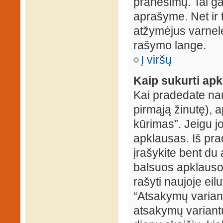
pranešimų. Tai ga
aprašyme. Net ir 
atžymėjus varnel
rašymo lange.
Į viršų
Kaip sukurti ap
Kai pradedate na
pirmąją žinutę), 
kūrimas”. Jeigu jo
apklausas. Iš pra
įrašykite bent du
balsuos apklausos
rašyti naujoje eil
“Atsakymų variantų
atsakymų variantų