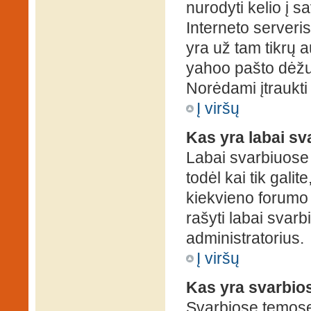
nurodyti kelio į s
Interneto serveris)
yra už tam tikrų 
yahoo pašto dėžuč
Norėdami įtraukti
Į viršų
Kas yra labai s
Labai svarbiuose
todėl kai tik galit
kiekvieno forumo v
rašyti labai svar
administratorius.
Į viršų
Kas yra svarbio
Svarbiose temose 