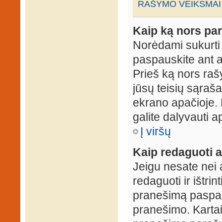
RAŠYMO VEIKSMAI
Kaip ką nors par
Norėdami sukurti
paspauskite ant 
Prieš ką nors rašy
jūsų teisių sąraš
ekrano apačioje. 
galite dalyvauti ap
Į viršų
Kaip redaguoti a
Jeigu nesate nei 
redaguoti ir ištri
pranešimą paspau
pranešimo. Kartais