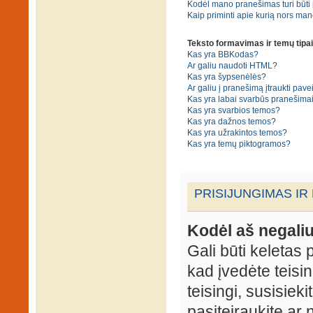
Kodėl mano pranešimas turi būti p
Kaip priminti apie kurią nors ma
Teksto formavimas ir temų tipai
Kas yra BBKodas?
Ar galiu naudoti HTML?
Kas yra šypsenėlės?
Ar galiu į pranešimą įtraukti pavei
Kas yra labai svarbūs pranešima
Kas yra svarbios temos?
Kas yra dažnos temos?
Kas yra užrakintos temos?
Kas yra temų piktogramos?
PRISIJUNGIMAS IR
Kodėl aš negaliu
Gali būti keletas p
kad įvedėte teisin
teisingi, susisieki
pasiteiraukite ar 