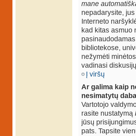
mane automatiška
nepadarysite, jus
Interneto naršyk
kad kitas asmuo n
pasinaudodamas j
bibliotekose, univ
nežymėti minėtos
vadinasi diskusij
Į viršų
Ar galima kaip n
nesimatytų daba
Vartotojo valdymo 
rasite nustatymą
jūsų prisijungimus
pats. Tapsite vien