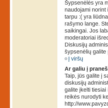
Šypsenėlės yra ma
naudojami norint i
tarpu :( yra liūd
rašymo lange. Ste
saikingai. Jos la
moderatoriai išre
Diskusijų administ
šypsenėlių galit
Į viršų
Ar galiu į praneš
Taip, jūs galite į
diskusijų administ
galite įkelti ties
reikės nurodyti kel
http://www.pavyzd