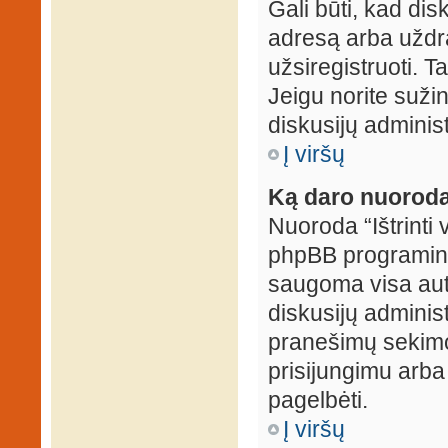
Gali būti, kad dis
adresą arba uždr
užsiregistruoti. Ta
Jeigu norite sužin
diskusijų administ
Į viršų
Ką daro nuoroda 
Nuoroda “Ištrinti 
phpBB programinė
saugoma visa auten
diskusijų administr
pranešimų sekimo 
prisijungimu arba
pagelbėti.
Į viršų