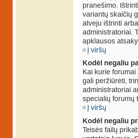
pranešimo. Ištrin
variantų skaičių 
atveju ištrinti ar
administratoriai.
apklausos atsakym
Į viršų
Kodėl negaliu pa
Kai kurie forumai 
gali peržiūrėti, tr
administratoriai a
specialių forumų t
Į viršų
Kodėl negaliu pri
Teisės failų prik