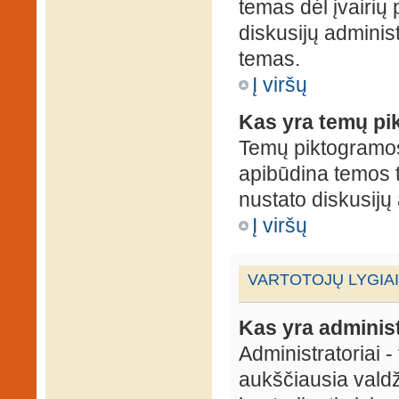
temas dėl įvairių
diskusijų administ
temas.
Į viršų
Kas yra temų p
Temų piktogramos 
apibūdina temos 
nustato diskusijų 
Į viršų
VARTOTOJŲ LYGIAI
Kas yra administ
Administratoriai 
aukščiausia valdž