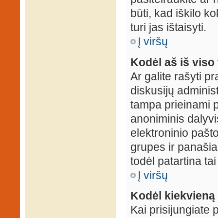
būti, kad iškilo k
turi jas ištaisyti.
Į viršų
Kodėl aš iš viso 
Ar galite rašyti 
diskusijų administ
tampa prieinami p
anoniminis dalyvis
elektroninio pašt
grupes ir panašiai
todėl patartina tai
Į viršų
Kodėl kiekvieną k
Kai prisijungiate 