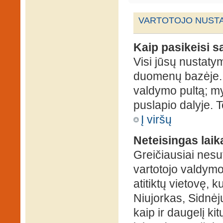
VARTOTOJO NUSTA
Kaip pasikeisi 
Visi jūsų nustaty
duomenų bazėje. N
valdymo pultą; my
puslapio dalyje. 
Į viršų
Neteisingas laik
Greičiausiai nesut
vartotojo valdymo 
atitiktų vietovę, 
Niujorkas, Sidnėjus
kaip ir daugelį kit