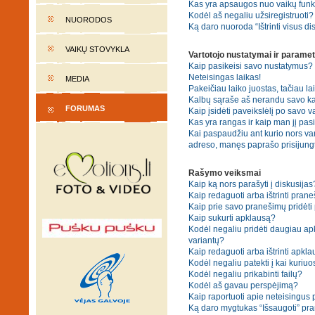
Kas yra apsaugos nuo vaikų fun
Kodėl aš negaliu užsiregistruoti?
NUORODOS
Ką daro nuoroda “Ištrinti visus di
VAIKŲ STOVYKLA
Vartotojo nustatymai ir paramet
Kaip pasikeisi savo nustatymus?
Neteisingas laikas!
MEDIA
Pakeičiau laiko juostas, tačiau lai
Kalbų sąraše aš nerandu savo ka
FORUMAS
Kaip įsidėti paveikslėlį po savo v
Kas yra rangas ir kaip man jį pasi
Kai paspaudžiu ant kurio nors var
adreso, manęs paprašo prisijungt
Rašymo veiksmai
Kaip ką nors parašyti į diskusijas
Kaip redaguoti arba ištrinti pran
Kaip prie savo pranešimų pridėti
Kaip sukurti apklausą?
Kodėl negaliu pridėti daugiau a
variantų?
Kaip redaguoti arba ištrinti apkl
Kodėl negaliu patekti į kai kuriu
Kodėl negaliu prikabinti failų?
Kodėl aš gavau perspėjimą?
Kaip raportuoti apie neteisingus
Ką daro mygtukas “Išsaugoti” p