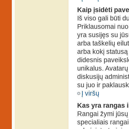
Kaip įsidėti pav
Iš viso gali būti d
Priklausomai nuo s
yra susijęs su jū
arba taškelių eilu
arba kokį statusą 
didesnis paveiksl
unikalus. Avatarų 
diskusijų administ
su juo ir paklausk
Į viršų
Kas yra rangas i
Rangai žymi jūsų 
specialiais rangai