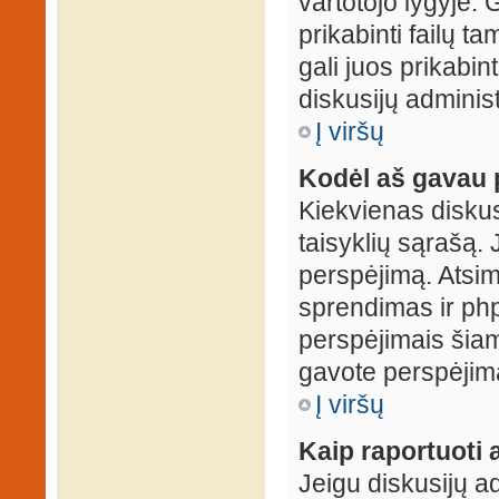
vartotojo lygyje. 
prikabinti failų t
gali juos prikabint
diskusijų administ
Į viršų
Kodėl aš gavau 
Kiekvienas diskus
taisyklių sąrašą. 
perspėjimą. Atsimi
sprendimas ir ph
perspėjimais šiam
gavote perspėjimą
Į viršų
Kaip raportuoti
Jeigu diskusijų ad