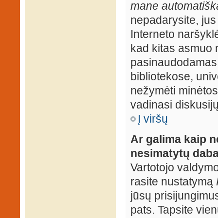
mane automatiška
nepadarysite, jus
Interneto naršyk
kad kitas asmuo n
pasinaudodamas j
bibliotekose, univ
nežymėti minėtos
vadinasi diskusij
Į viršų
Ar galima kaip n
nesimatytų daba
Vartotojo valdymo 
rasite nustatymą
jūsų prisijungimus
pats. Tapsite vien