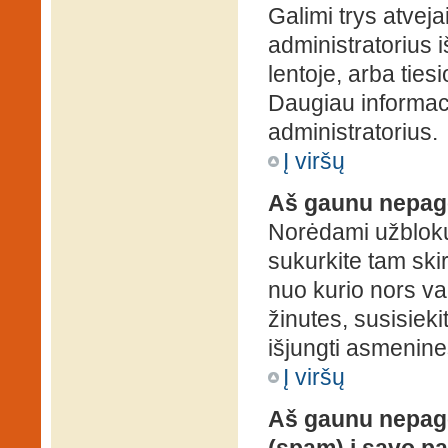
Galimi trys atveja
administratorius 
lentoje, arba ties
Daugiau informaci
administratorius.
Į viršų
Aš gaunu nepag
Norėdami užblokuo
sukurkite tam ski
nuo kurio nors va
žinutes, susisieki
išjungti asmenine
Į viršų
Aš gaunu nepage
(spam) į savo pa