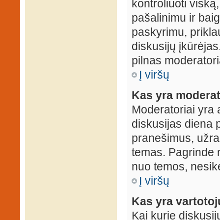
kontroliuoti viską
pašalinimu ir baig
paskyrimu, prikla
diskusijų įkūrėjas
pilnas moderator
Į viršų
Kas yra moderat
Moderatoriai yra 
diskusijas diena p
pranešimus, užrakin
temas. Pagrinde m
nuo temos, nesikei
Į viršų
Kas yra vartoto
Kai kurie diskusij