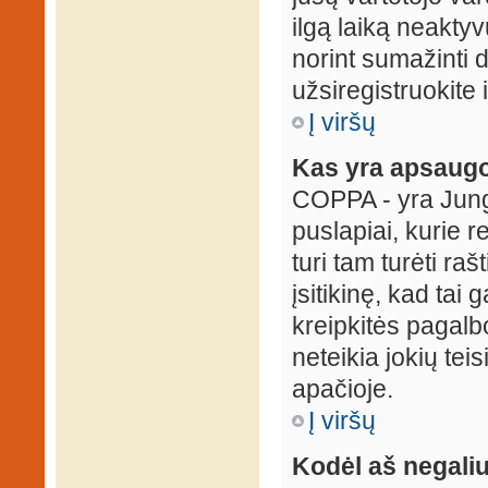
ilgą laiką neaktyv
norint sumažinti 
užsiregistruokite 
Į viršų
Kas yra apsaugo
COPPA - yra Jungti
puslapiai, kurie 
turi tam turėti ra
įsitikinę, kad tai
kreipkitės pagalb
neteikia jokių tei
apačioje.
Į viršų
Kodėl aš negaliu