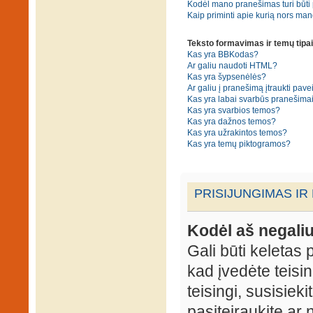
Kodėl mano pranešimas turi būti p
Kaip priminti apie kurią nors ma
Teksto formavimas ir temų tipai
Kas yra BBKodas?
Ar galiu naudoti HTML?
Kas yra šypsenėlės?
Ar galiu į pranešimą įtraukti pavei
Kas yra labai svarbūs pranešima
Kas yra svarbios temos?
Kas yra dažnos temos?
Kas yra užrakintos temos?
Kas yra temų piktogramos?
PRISIJUNGIMAS IR
Kodėl aš negaliu
Gali būti keletas p
kad įvedėte teisin
teisingi, susisieki
pasiteiraukite ar 