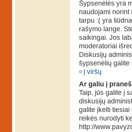
Šypsenėlės yra ma
naudojami norint i
tarpu :( yra liūd
rašymo lange. Ste
saikingai. Jos la
moderatoriai išre
Diskusijų administ
šypsenėlių galit
Į viršų
Ar galiu į praneš
Taip, jūs galite į
diskusijų administ
galite įkelti ties
reikės nurodyti kel
http://www.pavyzd