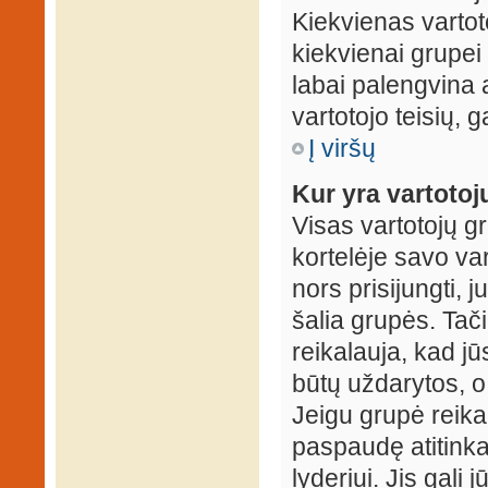
Kiekvienas vartot
kiekvienai grupei 
labai palengvina a
vartotojo teisių, g
Į viršų
Kur yra vartotojų
Visas vartotojų g
kortelėje savo var
nors prisijungti,
šalia grupės. Tač
reikalauja, kad jū
būtų uždarytos, o
Jeigu grupė reika
paspaudę atitink
lyderiui. Jis gali 