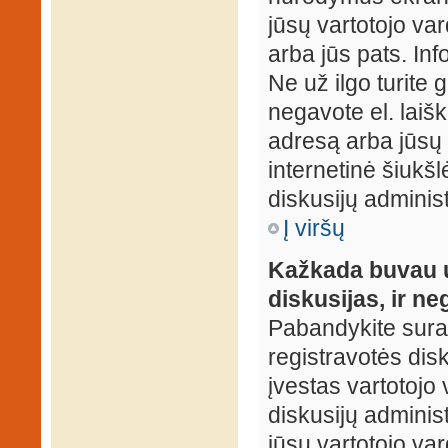
jūsų vartotojo var
arba jūs pats. Inf
Ne už ilgo turite 
negavote el. laišk
adresą arba jūsų 
internetinė šiukšl
diskusijų administ
Į viršų
Kažkada buvau už
diskusijas, ir ne
Pabandykite surast
registravotės disku
įvestas vartotojo 
diskusijų administ
jūsų vartotojo va