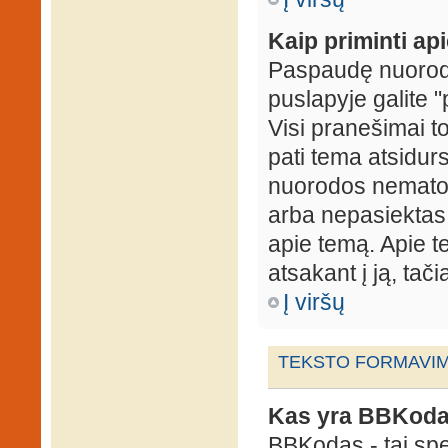
Kaip priminti ap
Paspaudę nuorodą
puslapyje galite "
Visi pranešimai t
pati tema atsidur
nuorodos nematote
arba nepasiektas 
apie temą. Apie te
atsakant į ją, tači
Į viršų
TEKSTO FORMAVIMA
Kas yra BBKod
BBKodas - tai sp