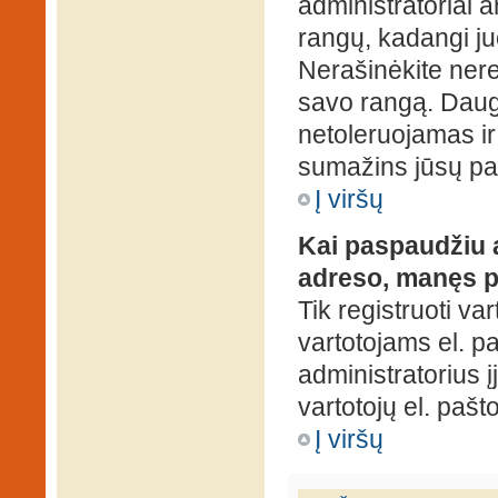
administratoriai a
rangų, kadangi ju
Nerašinėkite ner
savo rangą. Daug
netoleruojamas ir
sumažins jūsų pa
Į viršų
Kai paspaudžiu a
adreso, manęs p
Tik registruoti va
vartotojams el. paš
administratorius 
vartotojų el. paš
Į viršų