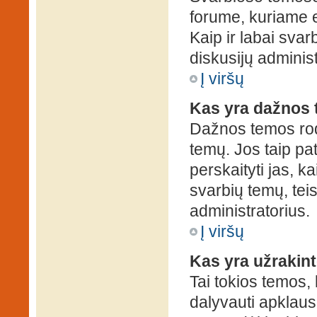
forume, kuriame 
Kaip ir labai sva
diskusijų administ
Į viršų
Kas yra dažnos
Dažnos temos rod
temų. Jos taip pa
perskaityti jas, ka
svarbių temų, tei
administratorius.
Į viršų
Kas yra užrakin
Tai tokios temos, 
dalyvauti apklauso