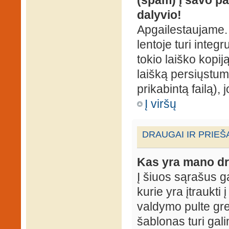
dalyvio!
Apgailestaujame. 
lentoje turi integ
tokio laiško kopij
laišką persiųstum
prikabintą failą),
Į viršų
DRAUGAI IR PRIEŠ
Kas yra mano dr
Į šiuos sąrašus gal
kurie yra įtraukti
valdymo pulte gr
šablonas turi gal