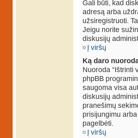
Gali būti, kad dis
adresą arba uždr
užsiregistruoti. Ta
Jeigu norite sužin
diskusijų administ
Į viršų
Ką daro nuoroda 
Nuoroda “Ištrinti 
phpBB programinė
saugoma visa auten
diskusijų administr
pranešimų sekimo 
prisijungimu arba
pagelbėti.
Į viršų