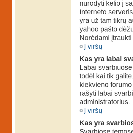
nurodyti kelio į s
Interneto serveris)
yra už tam tikrų 
yahoo pašto dėžuč
Norėdami įtraukti
Į viršų
Kas yra labai s
Labai svarbiuose
todėl kai tik galit
kiekvieno forumo v
rašyti labai svar
administratorius.
Į viršų
Kas yra svarbio
Svarbiose temose 