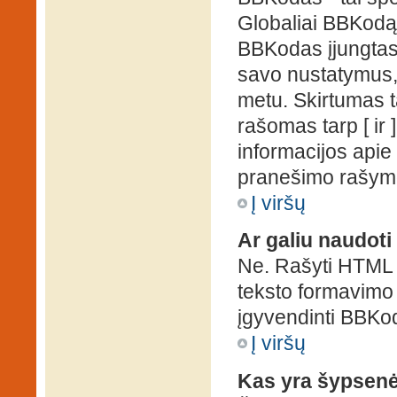
Globaliai BBKodą g
BBKodas įjungtas, p
savo nustatymus,
metu. Skirtumas 
rašomas tarp [ ir 
informacijos apie
pranešimo rašymo
Į viršų
Ar galiu naudot
Ne. Rašyti HTML k
teksto formavimo
įgyvendinti BBKo
Į viršų
Kas yra šypsen