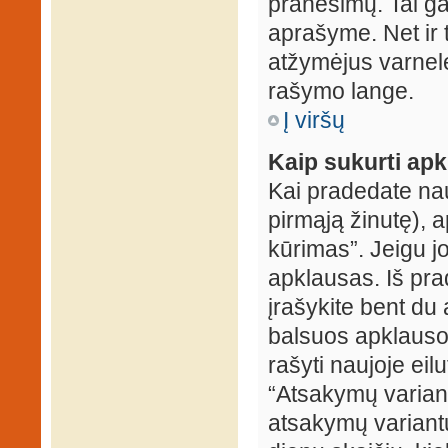
pranešimų. Tai ga
aprašyme. Net ir 
atžymėjus varnel
rašymo lange.
Į viršų
Kaip sukurti ap
Kai pradedate na
pirmąją žinutę), 
kūrimas”. Jeigu jo
apklausas. Iš pra
įrašykite bent du
balsuos apklausos
rašyti naujoje eil
“Atsakymų variantų
atsakymų variantų