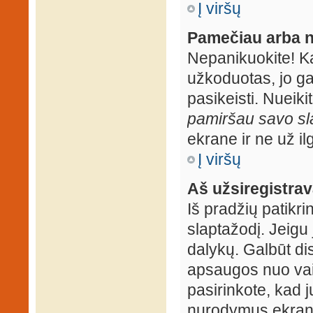
Į viršų
Pamečiau arba n
Nepanikuokite! K
užkoduotas, jo ga
pasikeisti. Nueiki
pamiršau savo sl
ekrane ir ne už ilg
Į viršų
Aš užsiregistrava
Iš pradžių patikrin
slaptažodį. Jeigu j
dalykų. Galbūt dis
apsaugos nuo vai
pasirinkote, kad j
nurodymus ekrane.