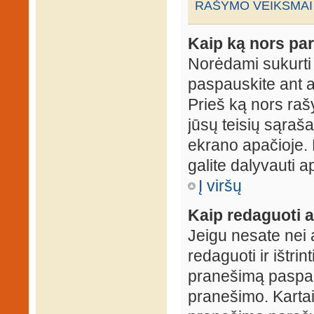
RAŠYMO VEIKSMAI
Kaip ką nors par
Norėdami sukurti
paspauskite ant 
Prieš ką nors rašy
jūsų teisių sąraš
ekrano apačioje. 
galite dalyvauti ap
Į viršų
Kaip redaguoti a
Jeigu nesate nei 
redaguoti ir ištri
pranešimą paspau
pranešimo. Kartais