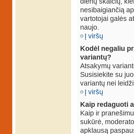
dienų skaičių, ki
nesibaigiančią apk
vartotojai galės a
naujo.
Į viršų
Kodėl negaliu p
variantų?
Atsakymų variantų
Susisiekite su ju
variantų nei leidž
Į viršų
Kaip redaguoti a
Kaip ir pranešimus
sukūrė, moderator
apklausą paspaus