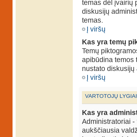
temas dėl įvairių
diskusijų administ
temas.
Į viršų
Kas yra temų p
Temų piktogramos 
apibūdina temos 
nustato diskusijų 
Į viršų
VARTOTOJŲ LYGIAI
Kas yra administ
Administratoriai 
aukščiausia valdž