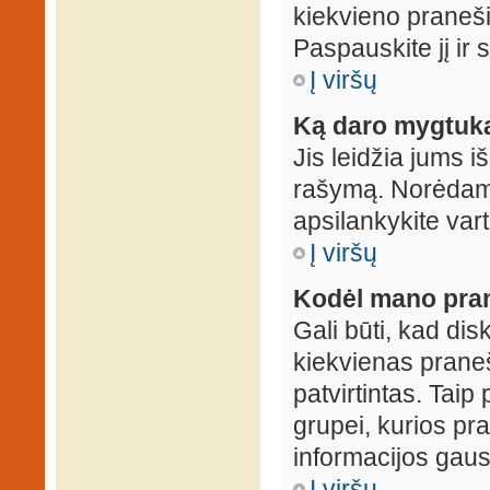
kiekvieno praneš
Paspauskite jį ir
Į viršų
Ką daro mygtuka
Jis leidžia jums i
rašymą. Norėdami
apsilankykite var
Į viršų
Kodėl mano prane
Gali būti, kad dis
kiekvienas praneš
patvirtintas. Taip
grupei, kurios pra
informacijos gausi
Į viršų