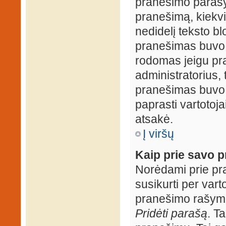
pranešimo parašy
pranešimą, kiekv
nedidelį teksto b
pranešimas buvo 
rodomas jeigu pr
administratorius, t
pranešimas buvo r
paprasti vartotojai
atsakė.
Į viršų
Kaip prie savo p
Norėdami prie pran
susikurti per vart
pranešimo rašymo
Pridėti parašą
. T