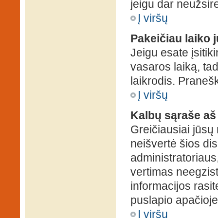
jeigu dar neužsire
Į viršų
Pakeičiau laiko j
Jeigu esate įsitiki
vasaros laiką, ta
laikrodis. Pranešk
Į viršų
Kalbų sąraše aš
Greičiausiai jūsų
neišvertė šios dis
administratoriaus,
vertimas neegzist
informacijos rasi
puslapio apačioje
Į viršų