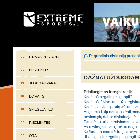
EXTREME-SPORTS.LT
Lietuvos extremalaus sporto portalas
Pagrindinis diskusijų puslap
PIRMAS PUSLAPIS
BURLENTĖS
DAŽNAI UŽDUODAMI
JĖGOS AITVARAI
Prisijungimas ir registracija
DVIRATIS
Kodėl aš negaliu prisijungti?
Kodėl aš iš viso turiu užsiregistru
Kodėl kiekvieną kartą aš turiu vis 
SNIEGLENTĖS
Ar galima kaip nors paslėpti mano
nesimatytų dabar diskutuojančių
Pamečiau arba neatsimenu savo 
RIEDLENTĖS
Aš užsiregistravau, tačiau negaliu
Kažkada buvau užsiregistravęs, t
ORAI
diskusijas, ir negaliu prisijungti. 