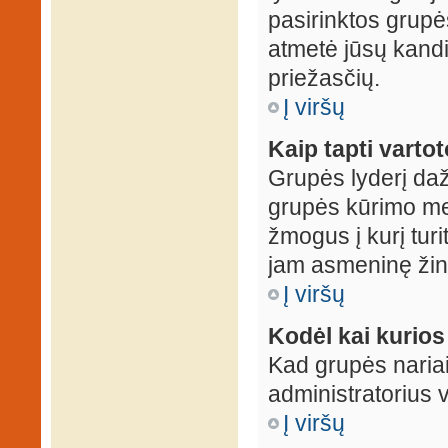
pasirinktos grupės
atmetė jūsų kandid
priežasčių.
Į viršų
Kaip tapti varto
Grupės lyderį daž
grupės kūrimo met
žmogus į kurį turi
jam asmeninę žin
Į viršų
Kodėl kai kurio
Kad grupės nariai
administratorius v
Į viršų