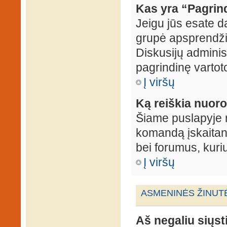
Kas yra “Pagrin
Jeigu jūs esate d
grupė apsprendžia
Diskusijų administ
pagrindinę vartot
Į viršų
Ką reiškia nuo
Šiame puslapyje r
komandą įskaitant
bei forumus, kuri
Į viršų
ASMENINĖS ŽINUT
Aš negaliu siųst